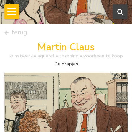
terug
Martin Claus
kunstwerk •
aquarel
• tekening • voorheen te koop
De grapjas