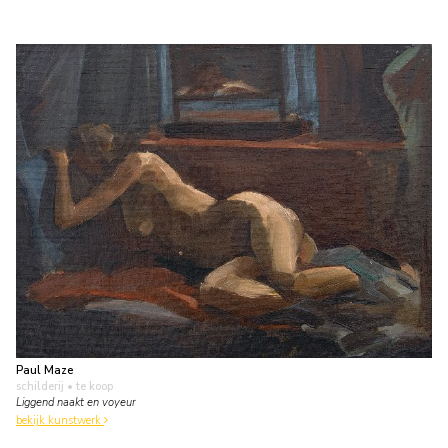
Paul Maze
schilderij
• te koop
Liggend naakt en voyeur
bekijk kunstwerk