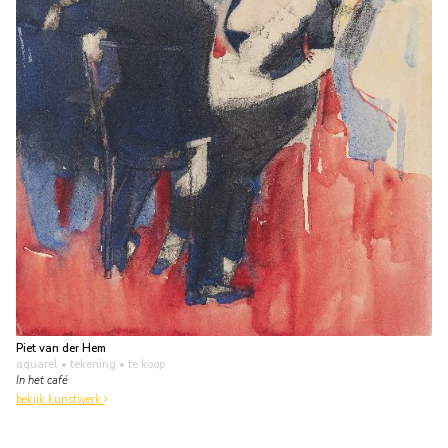
Piet van der Hem
aquarel • tekening
• te koop
In het café
bekijk kunstwerk