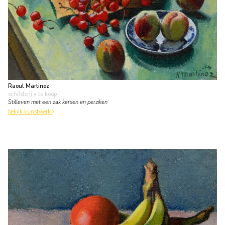
Raoul Martinez
schilderij
• te koop
Stilleven met een zak kersen en perziken
bekijk kunstwerk