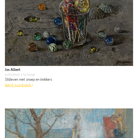
Jos Albert
schilderij
• te koop
Stilleven met snoep en knikkers
bekijk kunstwerk