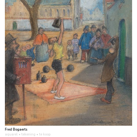
Fred Bogaerts
aquarel • tekening
• te koop