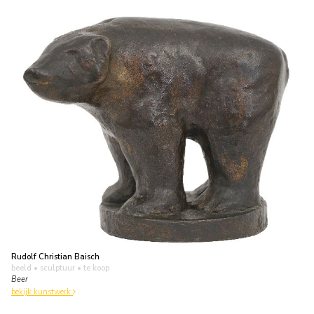
Rudolf Christian Baisch
beeld • sculptuur
• te koop
Beer
bekijk kunstwerk