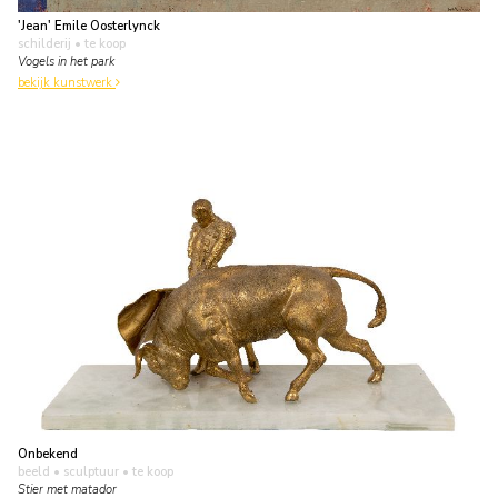
'Jean' Emile Oosterlynck
schilderij
• te koop
Vogels in het park
bekijk kunstwerk
Onbekend
beeld • sculptuur
• te koop
Stier met matador