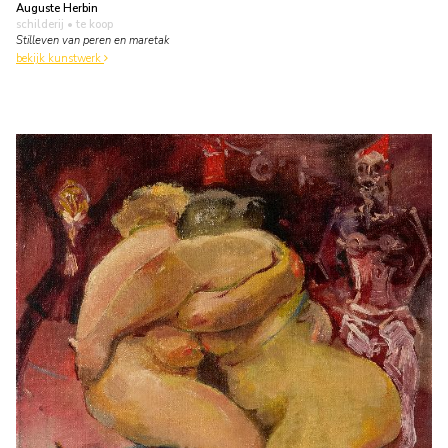
Auguste Herbin
schilderij
• te koop
Stilleven van peren en maretak
bekijk kunstwerk