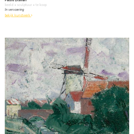
Paule Bisman
beeld • sculptuur
• te koop
In vervoering
bekijk kunstwerk