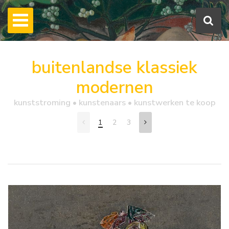
buitenlandse klassiek
modernen
kunststroming • kunstenaars • kunstwerken te koop
1
2
3