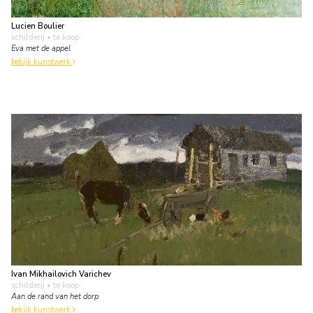
Lucien Boulier
schilderij
• te koop
Eva met de appel
bekijk kunstwerk
Ivan Mikhailovich Varichev
schilderij
• te koop
Aan de rand van het dorp
bekijk kunstwerk