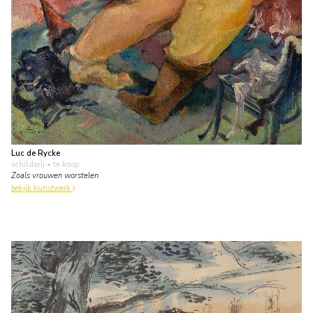
Luc de Rycke
schilderij
• te koop
Zoals vrouwen worstelen
bekijk kunstwerk