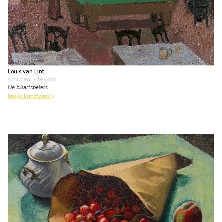
Louis van Lint
schilderij
• te koop
De biljartspelers
bekijk kunstwerk