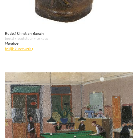
Rudolf Christian Baisch
beeld • sculptuur
• te koop
Maraboe
bekijk kunstwerk