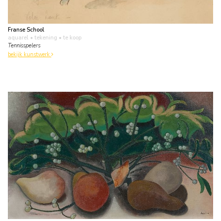
Franse School
aquarel • tekening
• te koop
Tennisspelers
bekijk kunstwerk