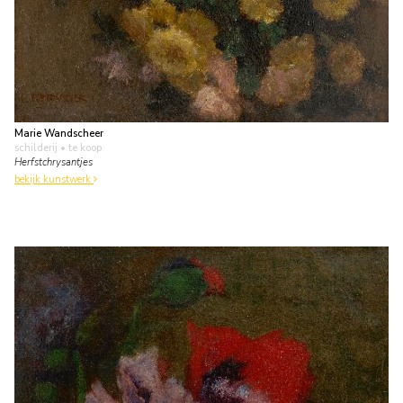
Marie Wandscheer
schilderij
• te koop
Herfstchrysantjes
bekijk kunstwerk