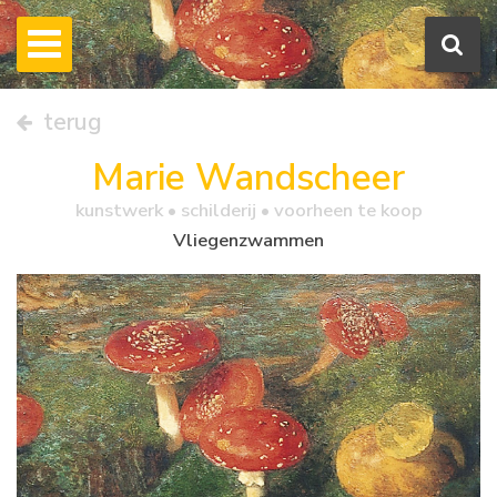
terug
Marie Wandscheer
kunstwerk •
schilderij
• voorheen te koop
Vliegenzwammen