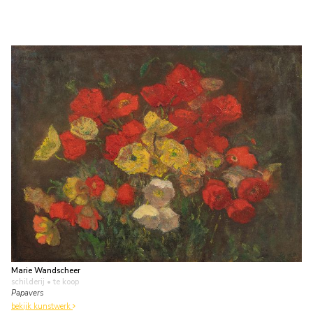
Marie Wandscheer
schilderij
• te koop
Papavers
bekijk kunstwerk