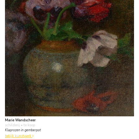
Marie Wandscheer
schilderij
• te koop
Klaprozen in gemberpot
bekijk kunstwerk