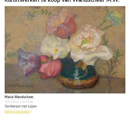
Marie Wandscheer
schilderij
• te koop
Gemberpot met tulpen
bekijk kunstwerk