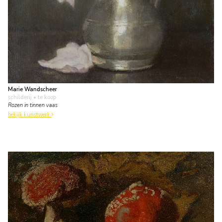
Marie Wandscheer
schilderij
• te koop
Rozen in tinnen vaas
bekijk kunstwerk