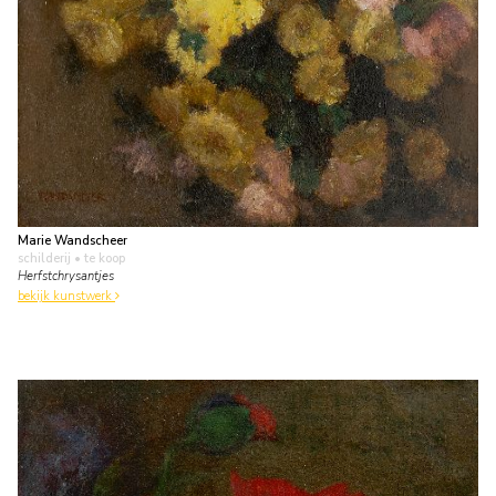
Marie Wandscheer
schilderij
• te koop
Herfstchrysantjes
bekijk kunstwerk