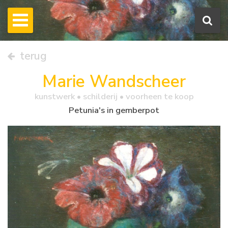
terug
Marie Wandscheer
kunstwerk •
schilderij
• voorheen te koop
Petunia's in gemberpot