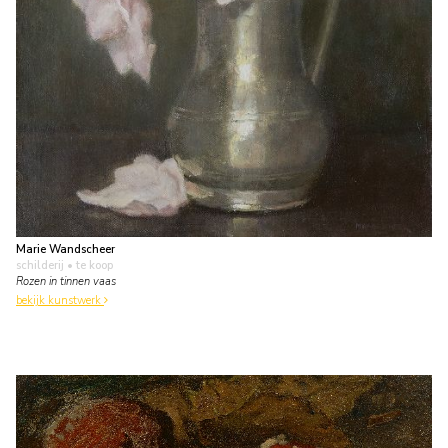
Marie Wandscheer
schilderij
• te koop
Rozen in tinnen vaas
bekijk kunstwerk