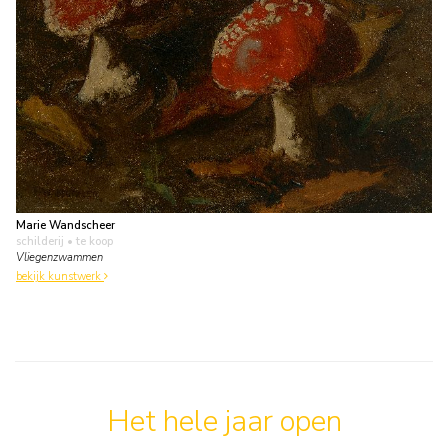
Marie Wandscheer
schilderij
• te koop
Vliegenzwammen
bekijk kunstwerk
Het hele jaar open