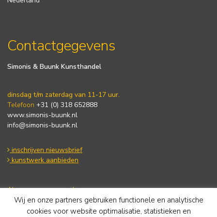
Nederland
Contactgegevens
Simonis & Buunk Kunsthandel
dinsdag t/m zaterdag van 11-17 uur.
Telefoon
+31 (0) 318 652888
www.simonis-buunk.nl
info@simonis-buunk.nl
inschrijven nieuwsbrief
kunstwerk aanbieden
Algemene voorwaarden
Privacy statement
Wij en onze partners gebruiken functionele en analytische
Cookie Policy
cookies voor website optimalisatie, statistieken en