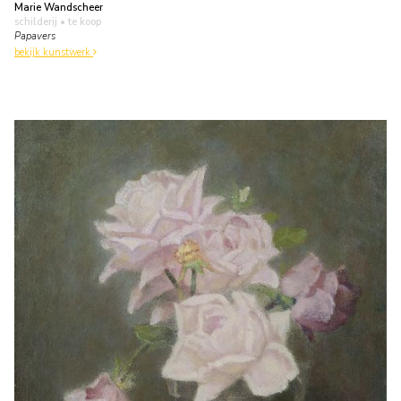
Marie Wandscheer
schilderij
• te koop
Papavers
bekijk kunstwerk