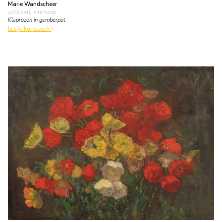
Marie Wandscheer
schilderij
• te koop
Klaprozen in gemberpot
bekijk kunstwerk