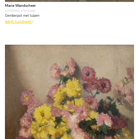
Marie Wandscheer
schilderij
• te koop
Gemberpot met tulpen
bekijk kunstwerk