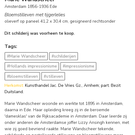
Amsterdam 1856-1936 Ede
Bloemstilleven met tijgerlelies
olieverf op paneel
41,2
x
30,4
cm, gesigneerd rechtsonder
Dit schilderij was voorheen te koop.
Tags:
#Marie Wandscheer
#schilderijen
#Hollands impressionisme
#impressionisme
#bloemstilleven
#stilleven
Herkomst:
Kunsthandel Jac. De Vries Gz., Arnhem; part. Bezit
Duitsland.
Marie Wandscheer woonde en werkte tot 1895 in Amsterdam,
daarna in Ede. Haar opleiding kreeg zij in de beroemde
'damesklas' van de Rijksacademie in Amsterdam. Daar leerde zij
onder anderen de Amsterdamse joffer Lizzy Ansingh kennen, met
wie zij goed bevriend raakte. Marie Wandscheer tekende,