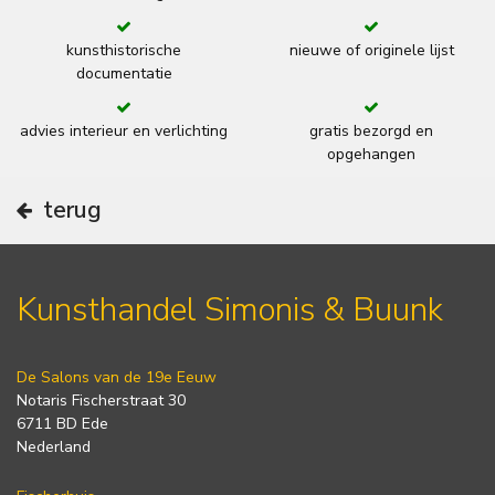
kunsthistorische
nieuwe of originele lijst
documentatie
advies interieur en verlichting
gratis bezorgd en
opgehangen
terug
Kunsthandel Simonis & Buunk
De Salons van de 19e Eeuw
Notaris Fischerstraat 30
6711 BD Ede
Nederland