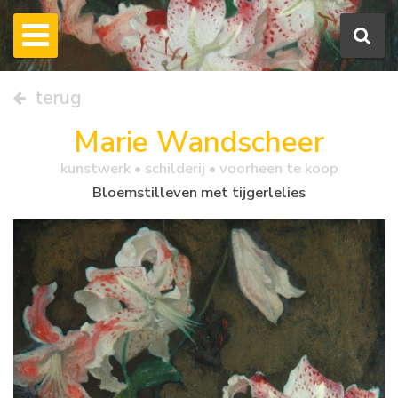
terug
Marie Wandscheer
kunstwerk •
schilderij
• voorheen te koop
Bloemstilleven met tijgerlelies