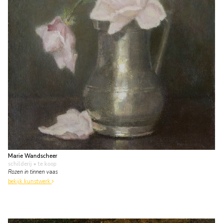
Marie Wandscheer
schilderij
• te koop
Rozen in tinnen vaas
bekijk kunstwerk