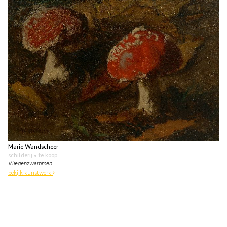
Marie Wandscheer
schilderij
• te koop
Vliegenzwammen
bekijk kunstwerk