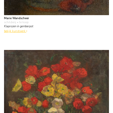
Marie Wandscheer
schilderij
• te koop
Klaprozen in gemberpot
bekijk kunstwerk