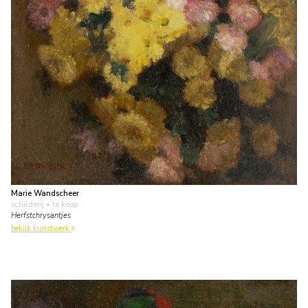
Marie Wandscheer
schilderij
• te koop
Herfstchrysantjes
bekijk kunstwerk