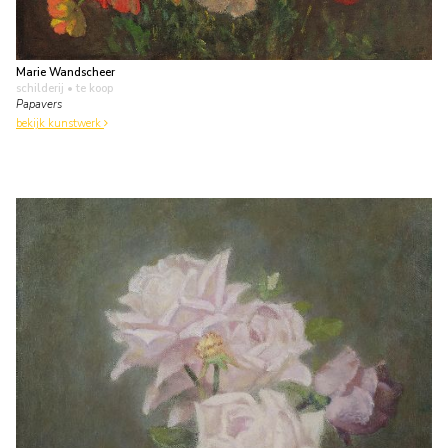
Marie Wandscheer
schilderij
• te koop
Papavers
bekijk kunstwerk