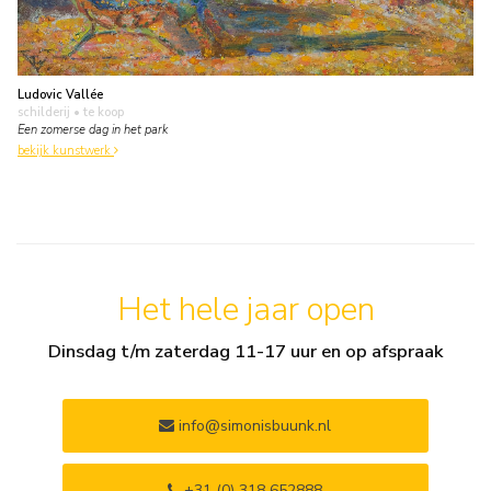
Ludovic Vallée
schilderij
• te koop
Een zomerse dag in het park
bekijk kunstwerk
Het hele jaar open
Dinsdag t/m zaterdag 11-17 uur en op afspraak
info@simonisbuunk.nl
+31 (0) 318 652888