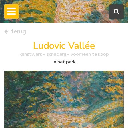
terug
Ludovic Vallée
kunstwerk •
schilderij
• voorheen te koop
In het park