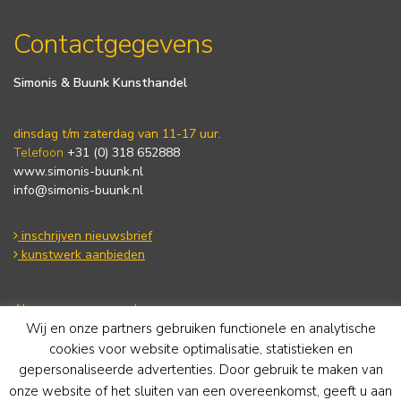
Contactgegevens
Simonis & Buunk Kunsthandel
dinsdag t/m zaterdag van 11-17 uur.
Telefoon
+31 (0) 318 652888
www.simonis-buunk.nl
info@simonis-buunk.nl
inschrijven nieuwsbrief
kunstwerk aanbieden
Algemene voorwaarden
Wij en onze partners gebruiken functionele en analytische
Privacy statement
Cookie Policy
cookies voor website optimalisatie, statistieken en
Disclaimer
gepersonaliseerde advertenties. Door gebruik te maken van
onze website of het sluiten van een overeenkomst, geeft u aan