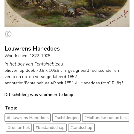
Louwrens Hanedoes
Woudrichem 1822-1905
In het bos van Fontainebleau
olieverf op doek
73,5
x
106,5
cm, gesigneerd rechtsonder en
verso en
r.o. en verso gedateerd 1852
annotatie: 'Fontainebleau/Pinxit 1851./L. Hanedoes fct./C.R. fig.'
Dit schilderij was voorheen te koop.
Tags:
#Louwrens Hanedoes
#schilderijen
#Hollandse romantiek
#romantiek
#boslandschap
#landschap