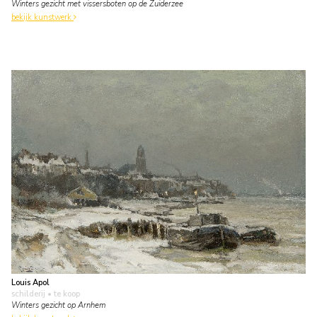
Winters gezicht met vissersboten op de Zuiderzee
bekijk kunstwerk
Louis Apol
schilderij
• te koop
Winters gezicht op Arnhem