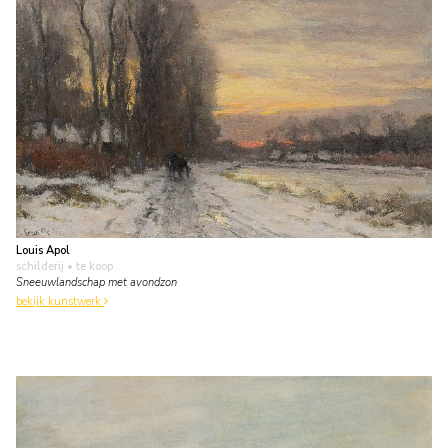
Louis Apol
schilderij
• te koop
Sneeuwlandschap met avondzon
bekijk kunstwerk