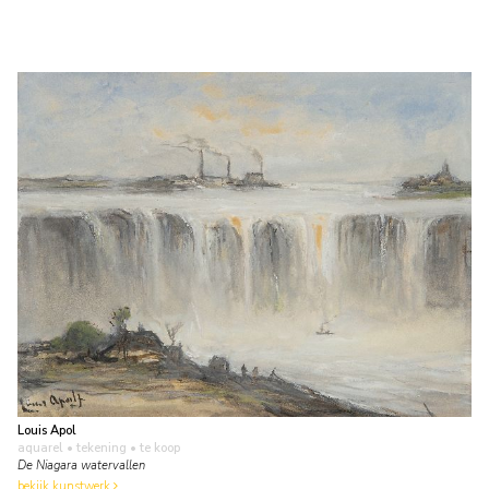
Louis Apol
aquarel • tekening
• te koop
De Niagara watervallen
bekijk kunstwerk