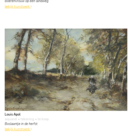
Boerenvrouw op een landweg
bekijk kunstwerk
Louis Apol
aquarel • tekening
• te koop
Boslaantje in de herfst
bekijk kunstwerk