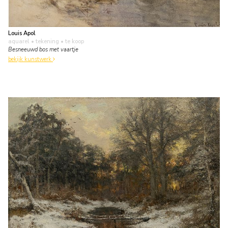
Louis Apol
aquarel • tekening
• te koop
Besneeuwd bos met vaartje
bekijk kunstwerk