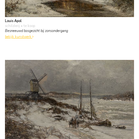
Louis Apol
schilderij
• te koop
Besneeuwd bosgezicht bij zonsondergang
bekijk kunstwerk