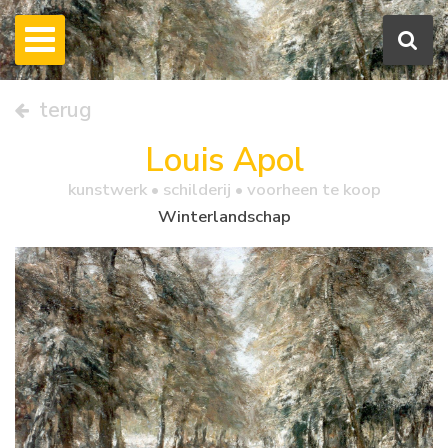
terug
Louis Apol
kunstwerk •
schilderij
• voorheen te koop
Winterlandschap