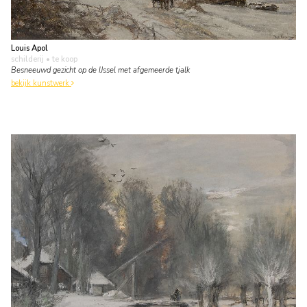
Louis Apol
schilderij
• te koop
Besneeuwd gezicht op de IJssel met afgemeerde tjalk
bekijk kunstwerk