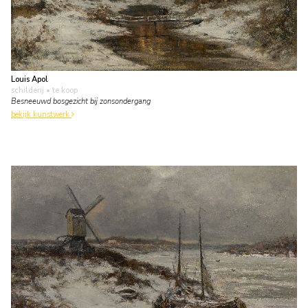
Louis Apol
schilderij
• te koop
Besneeuwd bosgezicht bij zonsondergang
bekijk kunstwerk