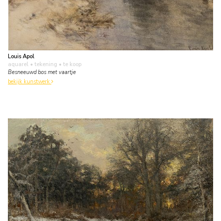
Louis Apol
aquarel • tekening
• te koop
Besneeuwd bos met vaartje
bekijk kunstwerk