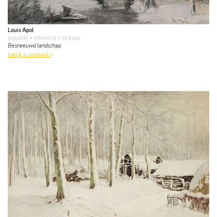
Louis Apol
aquarel • tekening
• te koop
Besneeuwd landschap
bekijk kunstwerk