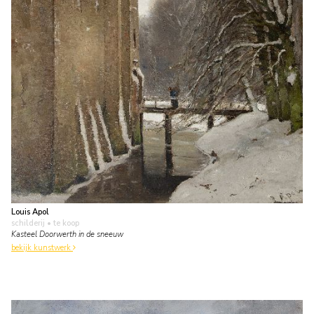
Louis Apol
schilderij
• te koop
Kasteel Doorwerth in de sneeuw
bekijk kunstwerk