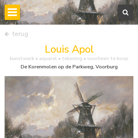
terug
Louis Apol
kunstwerk •
aquarel
• tekening • voorheen te koop
De Korenmolen op de Parkweg, Voorburg