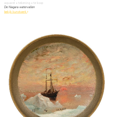
aquarel • tekening
• te koop
De Niagara watervallen
bekijk kunstwerk