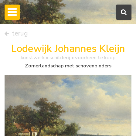
terug
Lodewijk Johannes Kleijn
kunstwerk •
schilderij
• voorheen te koop
Zomerlandschap met schovenbinders