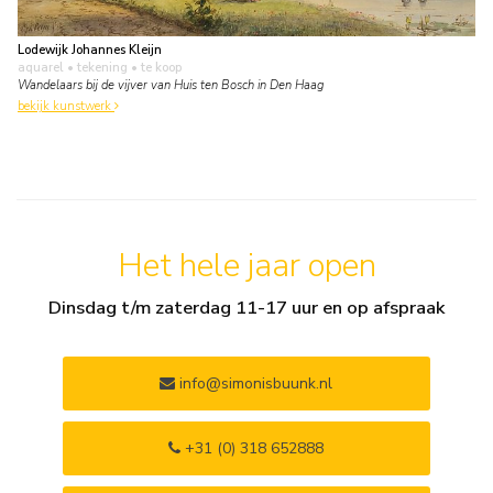
Lodewijk Johannes Kleijn
aquarel • tekening
• te koop
Wandelaars bij de vijver van Huis ten Bosch in Den Haag
bekijk kunstwerk
Het hele jaar open
Dinsdag t/m zaterdag 11-17 uur en op afspraak
info@simonisbuunk.nl
+31 (0) 318 652888