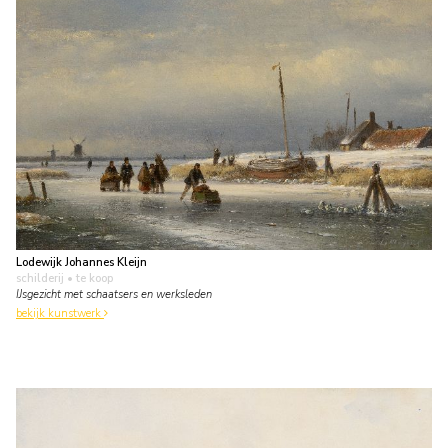
Lodewijk Johannes Kleijn
schilderij
• te koop
IJsgezicht met schaatsers en werksleden
bekijk kunstwerk