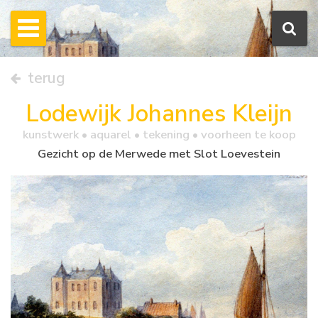
terug
Lodewijk Johannes Kleijn
kunstwerk •
aquarel
• tekening • voorheen te koop
Gezicht op de Merwede met Slot Loevestein