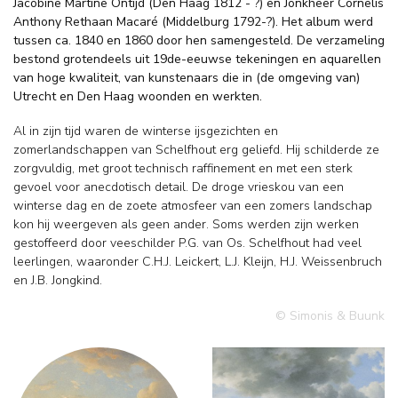
Jacobine Martine Ontijd (Den Haag 1812 - ?) en Jonkheer Cornelis
Anthony Rethaan Macaré (Middelburg 1792-?). Het album werd
tussen ca. 1840 en 1860 door hen samengesteld. De verzameling
bestond grotendeels uit 19de-eeuwse tekeningen en aquarellen
van hoge kwaliteit, van kunstenaars die in (de omgeving van)
Utrecht en Den Haag woonden en werkten.
Al in zijn tijd waren de winterse ijsgezichten en
zomerlandschappen van Schelfhout erg geliefd. Hij schilderde ze
zorgvuldig, met groot technisch raffinement en met een sterk
gevoel voor anecdotisch detail. De droge vrieskou van een
winterse dag en de zoete atmosfeer van een zomers landschap
kon hij weergeven als geen ander. Soms werden zijn werken
gestoffeerd door veeschilder P.G. van Os. Schelfhout had veel
leerlingen, waaronder C.H.J. Leickert, L.J. Kleijn, H.J. Weissenbruch
en J.B. Jongkind.
© Simonis & Buunk