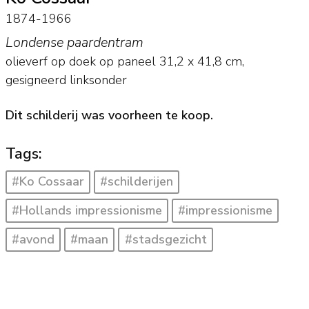
1874-1966
Londense paardentram
olieverf op doek op paneel
31,2
x
41,8
cm,
gesigneerd linksonder
Dit schilderij was voorheen te koop.
Tags:
#Ko Cossaar
#schilderijen
#Hollands impressionisme
#impressionisme
#avond
#maan
#stadsgezicht