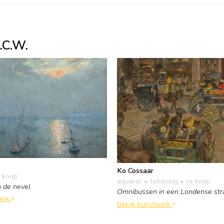
.C.W.
Ko Cossaar
 koop
aquarel • tekening
• te koop
 de nevel
Omnibussen in een Londense str
werk
bekijk kunstwerk