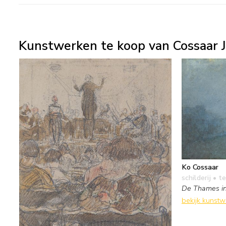
Kunstwerken te koop van Cossaar J
Ko Cossaar
schilderij
• te
De Thames in
bekijk kunst