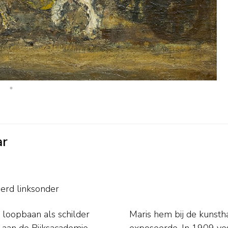
ar
erd linksonder
loopbaan als schilder
 verkocht en waar hij