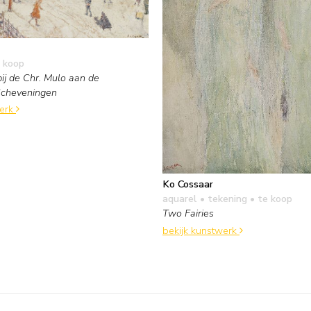
 koop
ij de Chr. Mulo aan de
Scheveningen
werk
Ko Cossaar
aquarel • tekening
• te koop
Two Fairies
bekijk kunstwerk