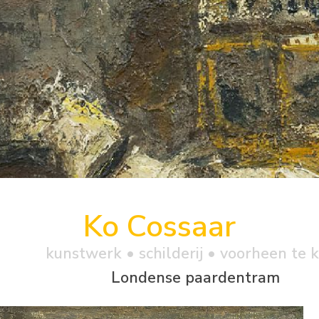
Ko Cossaar
kunstwerk •
schilderij
• voorheen te 
Londense paardentram