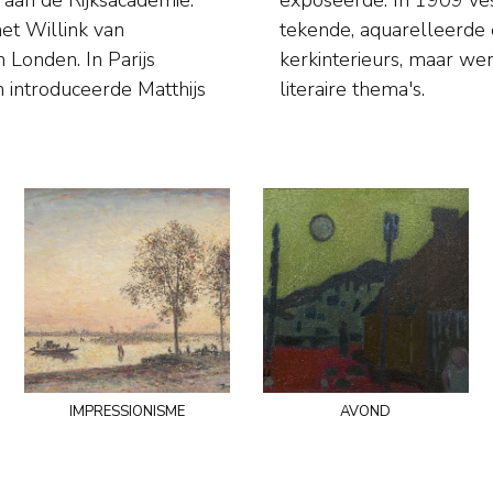
aan de Rijksacademie.
tief in Den Haag. Hij
het Willink van
dsgezichten en
n Londen. In Parijs
k geïnspireerd door
 introduceerde Matthijs
literaire thema's.
impressionisme
avond