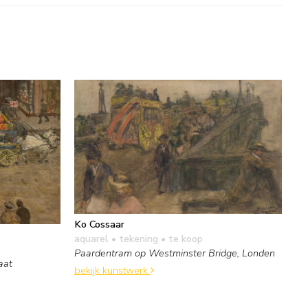
Ko Cossaar
aquarel • tekening
• te koop
Paardentram op Westminster Bridge, Londen
aat
bekijk kunstwerk