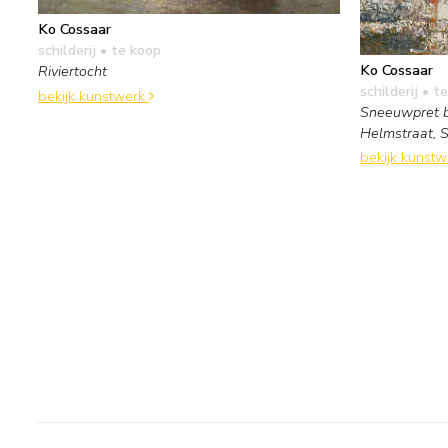
Ko Cossaar
schilderij
• te koop
Ko Cossaar
Riviertocht
schilderij
• te
bekijk kunstwerk
Sneeuwpret b
Helmstraat, 
bekijk kunst