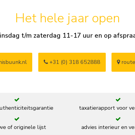
Het hele jaar open
insdag t/m zaterdag 11-17 uur en op afspra
isbuunk.nl
+31 (0) 318 652888
route
thenticiteitsgarantie
taxatierapport voor ve
e of originele lijst
advies interieur en ve