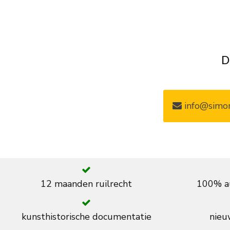
D
info@simon
12 maanden ruilrecht
100% au
kunsthistorische documentatie
nieuw