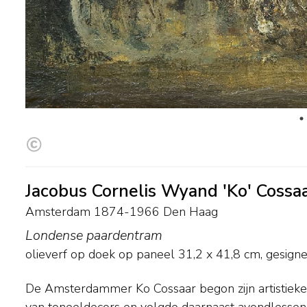
Jacobus Cornelis Wyand 'Ko' Cossa
Amsterdam 1874-1966 Den Haag
Londense paardentram
olieverf op doek op paneel
31,2
x
41,8
cm, gesigne
De Amsterdammer Ko Cossaar begon zijn artistieke 
Maris hem bij de kunsthandel Goupil die zijn werk