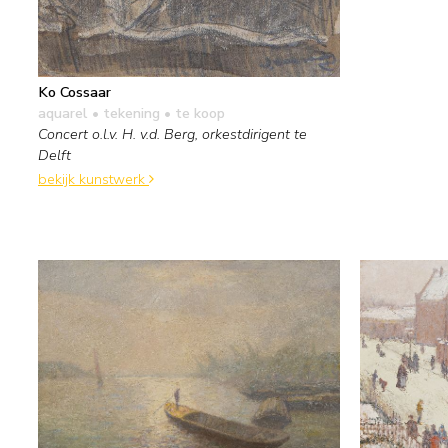
Ko Cossaar
aquarel • tekening
• te koop
Concert o.l.v. H. v.d. Berg, orkestdirigent te
Delft
bekijk kunstwerk