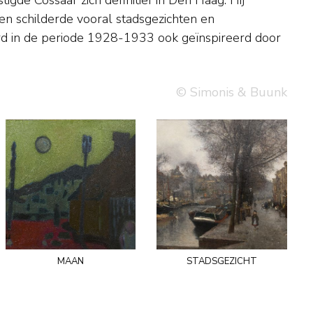
© Simonis & Buunk
maan
stadsgezicht