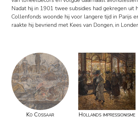
van toneeldecors en volgde daarnaast avondlessen 
exposeerde. In 1909 vestigde Cossaar zich defini
Nadat hij in 1901 twee subsidies had gekregen uit 
tekende, aquarelleerde en schilderde vooral sta
Collenfonds woonde hij voor langere tijd in Parijs e
kerkinterieurs, maar werd in de periode 1928-1933 oo
raakte hij bevriend met Kees van Dongen, in Londen
Ko Cossaar
Hollands impressionisme