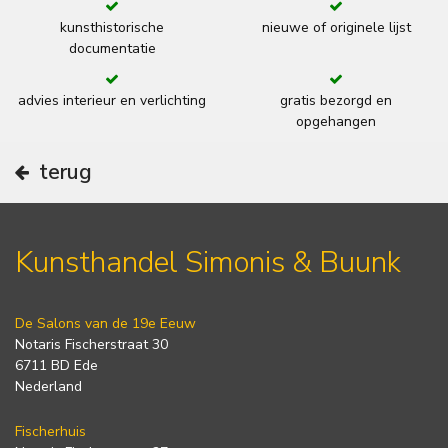
kunsthistorische
nieuwe of originele lijst
documentatie
advies interieur en verlichting
gratis bezorgd en
opgehangen
terug
Kunsthandel Simonis & Buunk
De Salons van de 19e Eeuw
Notaris Fischerstraat 30
6711 BD Ede
Nederland
Fischerhuis