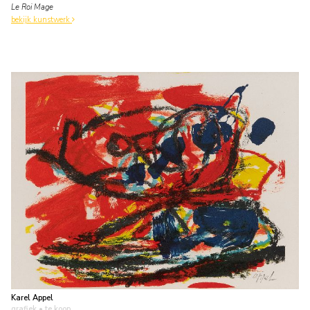
Le Roi Mage
bekijk kunstwerk
Karel Appel
grafiek
• te koop