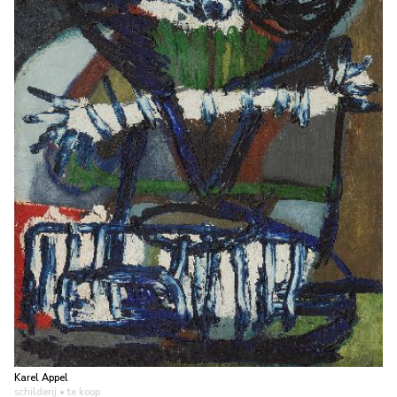
Karel Appel
schilderij
• te koop