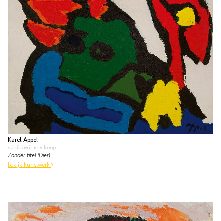
Karel Appel
schilderij
• te koop
Zonder titel (Dier)
bekijk kunstwerk