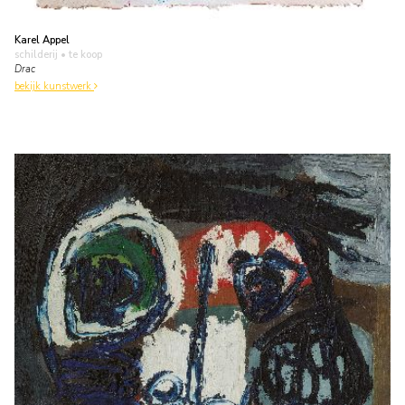
Karel Appel
schilderij
• te koop
Drac
bekijk kunstwerk