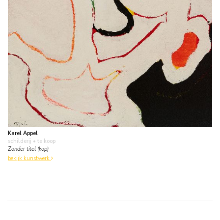
Karel Appel
schilderij
• te koop
Zonder titel (kop)
bekijk kunstwerk