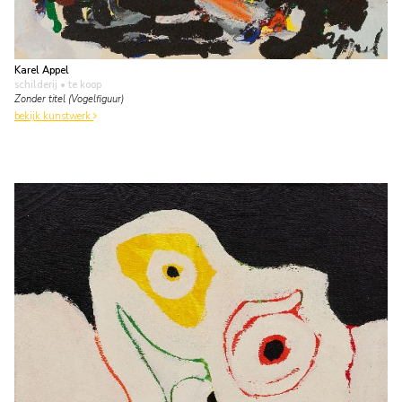
Karel Appel
schilderij
• te koop
Zonder titel (Vogelfiguur)
bekijk kunstwerk