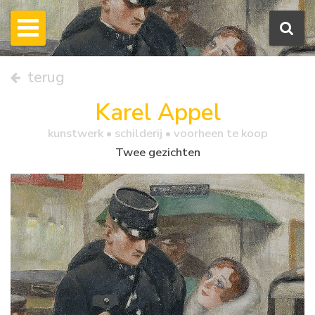
terug
Karel Appel
kunstwerk •
schilderij
• voorheen te koop
Twee gezichten