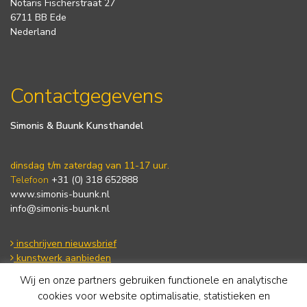
Notaris Fischerstraat 27
6711 BB Ede
Nederland
Contactgegevens
Simonis & Buunk Kunsthandel
dinsdag t/m zaterdag van 11-17 uur.
Telefoon
+31 (0) 318 652888
www.simonis-buunk.nl
info@simonis-buunk.nl
inschrijven nieuwsbrief
kunstwerk aanbieden
Wij en onze partners gebruiken functionele en analytische
cookies voor website optimalisatie, statistieken en
Algemene voorwaarden