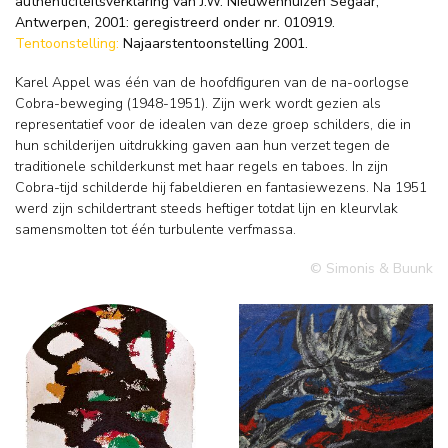
authenticiteitsverklaring van J.W. Nieuwenhuizen Segaar,
Antwerpen, 2001: geregistreerd onder nr. 010919.
Tentoonstelling:
Najaarstentoonstelling 2001.
Karel Appel was één van de hoofdfiguren van de na-oorlogse
Cobra-beweging (1948-1951). Zijn werk wordt gezien als
representatief voor de idealen van deze groep schilders, die in
hun schilderijen uitdrukking gaven aan hun verzet tegen de
traditionele schilderkunst met haar regels en taboes. In zijn
Cobra-tijd schilderde hij fabeldieren en fantasiewezens. Na 1951
werd zijn schildertrant steeds heftiger totdat lijn en kleurvlak
samensmolten tot één turbulente verfmassa.
© Simonis & Buunk