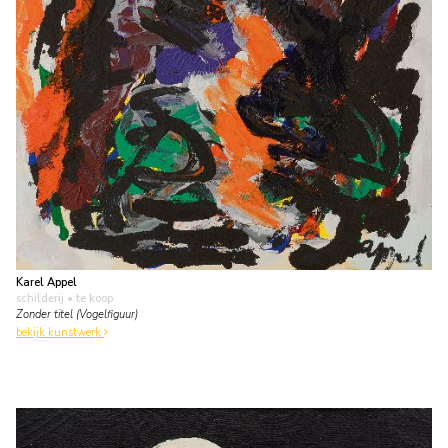
Karel Appel
schilderij
• te koop
Zonder titel (Vogelfiguur)
bekijk kunstwerk