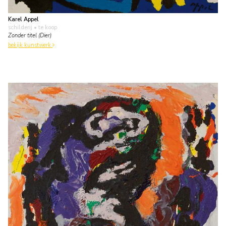
Karel Appel
schilderij
• te koop
Zonder titel (Dier)
bekijk kunstwerk