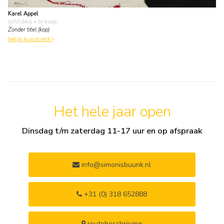
Karel Appel
schilderij
• te koop
Zonder titel (kop)
bekijk kunstwerk
Het hele jaar open
Dinsdag t/m zaterdag 11-17 uur en op afspraak
info@simonisbuunk.nl
+31 (0) 318 652888
routebeschrijving