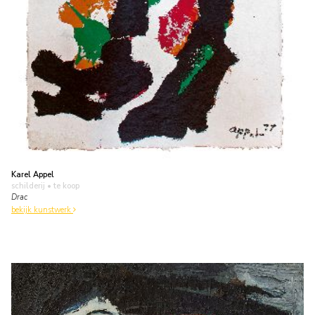
Karel Appel
schilderij
• te koop
Drac
bekijk kunstwerk