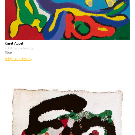
Karel Appel
schilderij
• te koop
Birds
bekijk kunstwerk