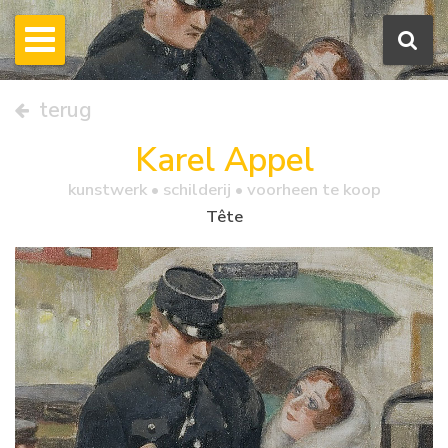
terug
Karel Appel
kunstwerk •
schilderij
• voorheen te koop
Tête