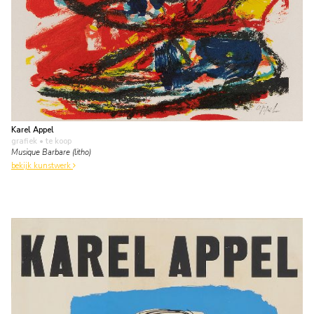
Karel Appel
grafiek
• te koop
Musique Barbare (litho)
bekijk kunstwerk