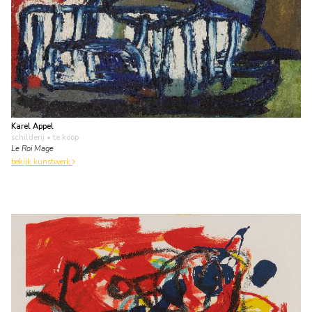
Karel Appel
schilderij
• te koop
Le Roi Mage
bekijk kunstwerk