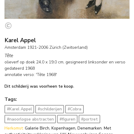
Karel Appel
Amsterdam 1921-2006 Zürich (Zwitserland)
Tête
olieverf op doek
24,0
x
19,0
cm, gesigneerd linksonder en
verso
gedateerd 1968
annotatie verso: 'Tête 1968'
Dit schilderij was voorheen te koop.
Tags:
#Karel Appel
#schilderijen
#Cobra
#naoorlogse abstracten
#figuren
#portret
Herkomst:
Galerie Birch, Kopenhagen, Denemarken. Met