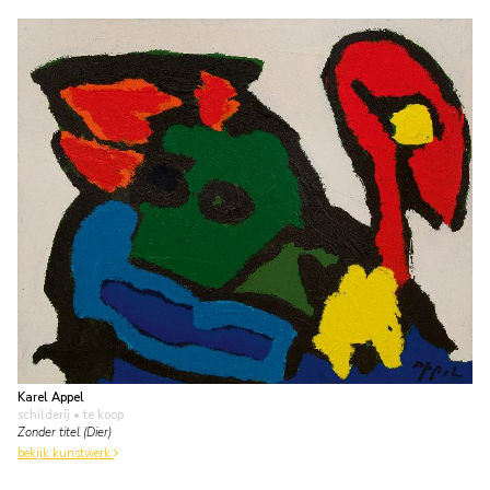
Karel Appel
schilderij
• te koop
Zonder titel (Dier)
bekijk kunstwerk