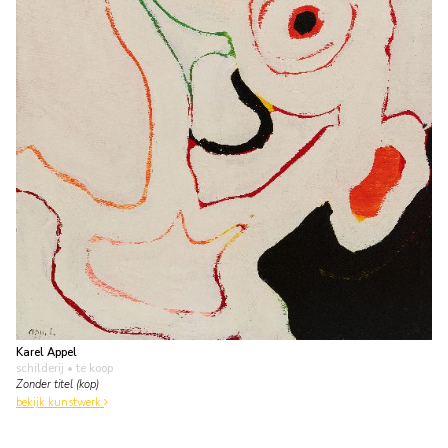
Karel Appel
schilderij
• te koop
Zonder titel (kop)
bekijk kunstwerk