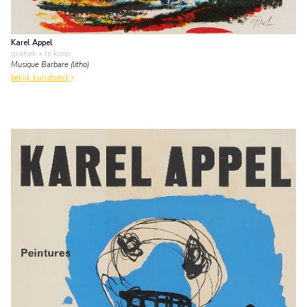
Karel Appel
grafiek
• te koop
Musique Barbare (litho)
bekijk kunstwerk