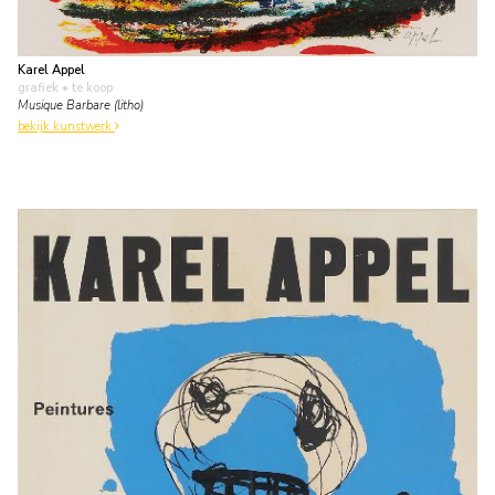
Karel Appel
grafiek
• te koop
Musique Barbare (litho)
bekijk kunstwerk