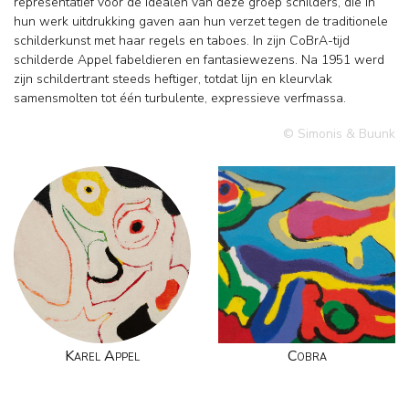
representatief voor de idealen van deze groep schilders, die in
hun werk uitdrukking gaven aan hun verzet tegen de traditionele
schilderkunst met haar regels en taboes. In zijn CoBrA-tijd
schilderde Appel fabeldieren en fantasiewezens. Na 1951 werd
zijn schildertrant steeds heftiger, totdat lijn en kleurvlak
samensmolten tot één turbulente, expressieve verfmassa.
© Simonis & Buunk
Karel Appel
Cobra