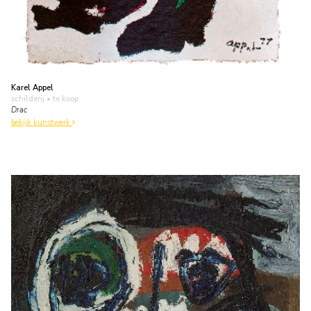
Karel Appel
schilderij
• te koop
Drac
bekijk kunstwerk