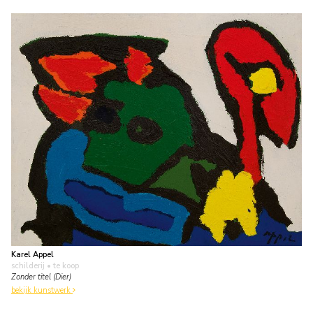
Karel Appel
schilderij
• te koop
Zonder titel (Dier)
bekijk kunstwerk