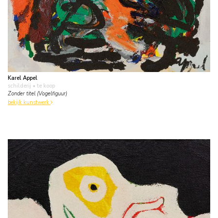
Karel Appel
schilderij
• te koop
Zonder titel (Vogelfiguur)
bekijk kunstwerk