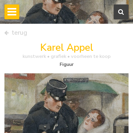
terug
Karel Appel
kunstwerk •
grafiek
• voorheen te koop
Figuur