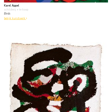
Karel Appel
schilderij
• te koop
Birds
bekijk kunstwerk