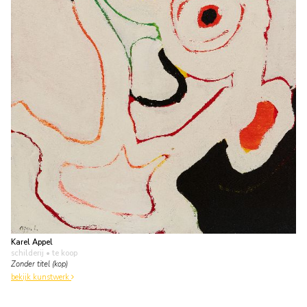
Karel Appel
schilderij
• te koop
Zonder titel (kop)
bekijk kunstwerk