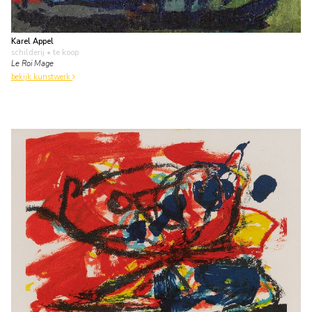
Karel Appel
schilderij
• te koop
Le Roi Mage
bekijk kunstwerk