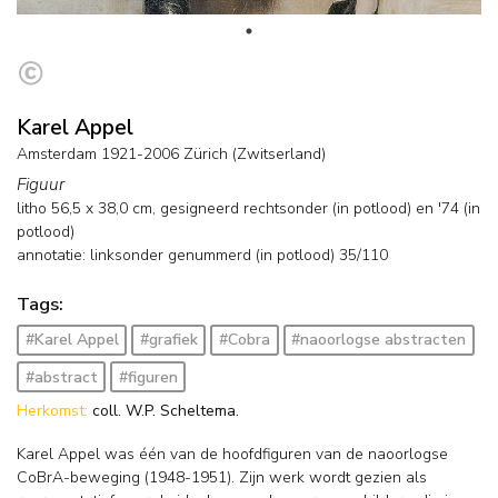
Karel Appel
Amsterdam 1921-2006 Zürich (Zwitserland)
Figuur
litho
56,5
x
38,0
cm, gesigneerd rechtsonder (in potlood) en
'74 (in
potlood)
annotatie: linksonder genummerd (in potlood) 35/110
Tags:
#Karel Appel
#grafiek
#Cobra
#naoorlogse abstracten
#abstract
#figuren
Herkomst:
coll. W.P. Scheltema.
Karel Appel was één van de hoofdfiguren van de naoorlogse
CoBrA-beweging (1948-1951). Zijn werk wordt gezien als