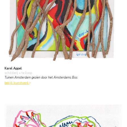
Karel Appel
schilderij
• te koop
Tuinen Amsterdam gezien door het Amsterdams Bos
bekijk kunstwerk