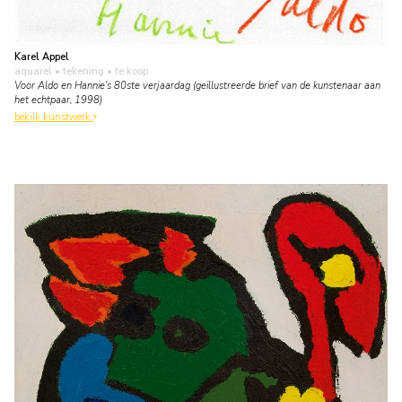
Karel Appel
aquarel • tekening
• te koop
Voor Aldo en Hannie's 80ste verjaardag (geïllustreerde brief van de kunstenaar aan
het echtpaar, 1998)
bekijk kunstwerk