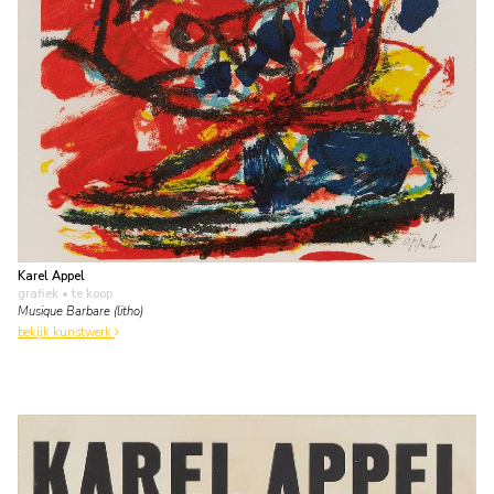
Karel Appel
grafiek
• te koop
Musique Barbare (litho)
bekijk kunstwerk