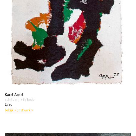
Karel Appel
schilderij
• te koop
Drac
bekijk kunstwerk