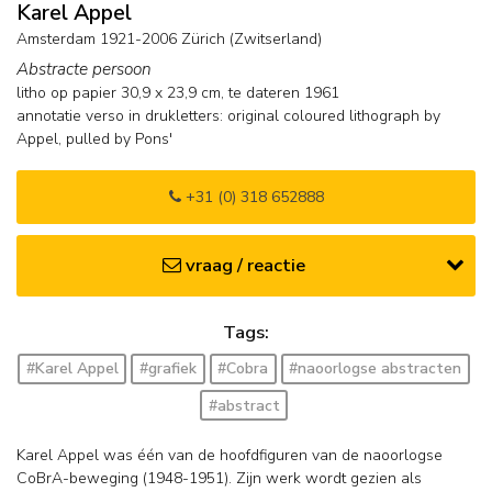
Karel Appel
Amsterdam 1921-2006 Zürich (Zwitserland)
Abstracte persoon
litho op papier
30,9
x
23,9
cm,
te dateren 1961
annotatie verso in drukletters: original coloured lithograph by
Appel, pulled by Pons'
+31 (0) 318 652888
vraag / reactie
Tags:
#Karel Appel
#grafiek
#Cobra
#naoorlogse abstracten
#abstract
Karel Appel was één van de hoofdfiguren van de naoorlogse
CoBrA-beweging (1948-1951). Zijn werk wordt gezien als