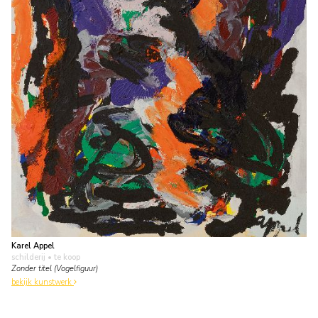
Karel Appel
schilderij
• te koop
Zonder titel (Vogelfiguur)
bekijk kunstwerk