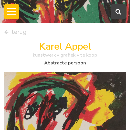
terug
Karel Appel
kunstwerk •
grafiek
• te koop
Abstracte persoon