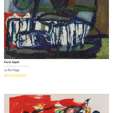
Karel Appel
schilderij
• te koop
Le Roi Mage
bekijk kunstwerk