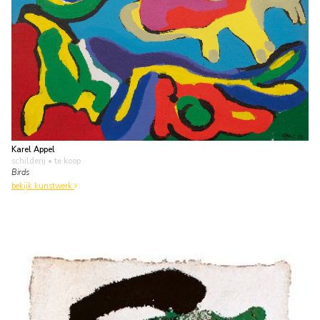
Karel Appel
schilderij
• te koop
Birds
bekijk kunstwerk