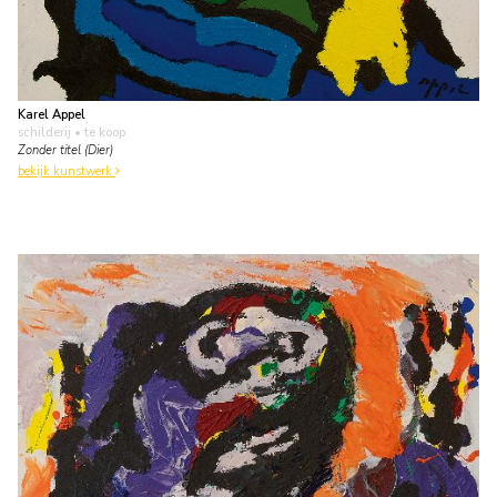
Karel Appel
schilderij
• te koop
Zonder titel (Dier)
bekijk kunstwerk