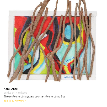
Karel Appel
schilderij
• te koop
Tuinen Amsterdam gezien door het Amsterdams Bos
bekijk kunstwerk