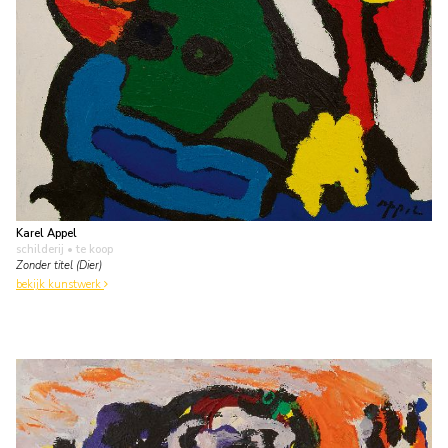
Karel Appel
schilderij
• te koop
Zonder titel (Dier)
bekijk kunstwerk