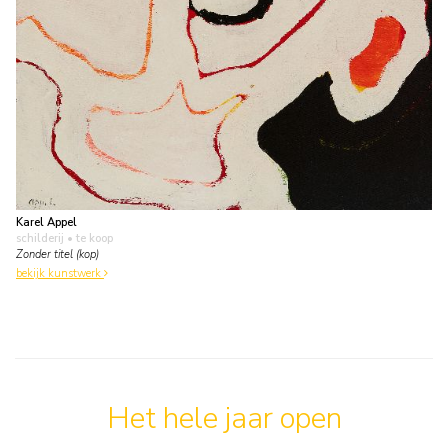
Karel Appel
schilderij
• te koop
Zonder titel (kop)
bekijk kunstwerk
Het hele jaar open