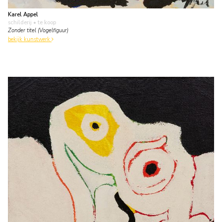
Karel Appel
schilderij
• te koop
Zonder titel (Vogelfiguur)
bekijk kunstwerk