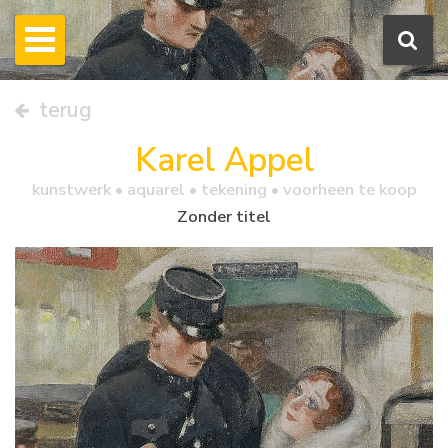
terug
Karel Appel
kunstwerk •
aquarel
• tekening • voorheen te koop
Zonder titel