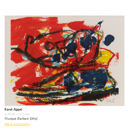
Karel Appel
grafiek
• te koop
Musique Barbare (litho)
bekijk kunstwerk