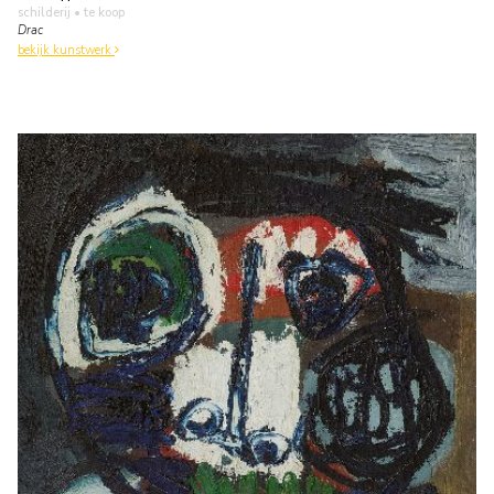
schilderij
• te koop
Drac
bekijk kunstwerk