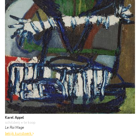
Karel Appel
schilderij
• te koop
Le Roi Mage
bekijk kunstwerk