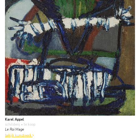
Karel Appel
schilderij
• te koop
Le Roi Mage
bekijk kunstwerk