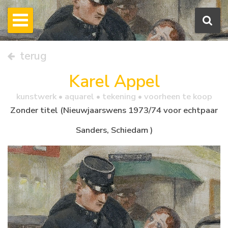
terug
Karel Appel
kunstwerk •
aquarel
• tekening • voorheen te koop
Zonder titel (Nieuwjaarswens 1973/74 voor echtpaar
Sanders, Schiedam )