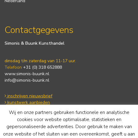
Nederland
Contactgegevens
Simonis & Buunk Kunsthandel
dinsdag t/m zaterdag van 11-17 uur.
Telefoon
+31 (0) 318 652888
www.simonis-buunk.nl
info@simonis-buunk.nl
inschrijven nieuwsbrief
kunstwerk aanbieden
Wij en onze partners gebruiken functionele en analytische
cookies voor website optimalisatie, statistieken en
Algemene voorwaarden
gepersonaliseerde advertenties. Door gebruik te maken van
Privacy statement
onze website of het sluiten van een overeenkomst, geeft u aan
Cookie Policy