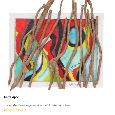
Karel Appel
schilderij
• te koop
Tuinen Amsterdam gezien door het Amsterdams Bos
bekijk kunstwerk