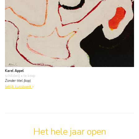
Karel Appel
schilderij
• te koop
Zonder titel (kop)
bekijk kunstwerk
Het hele jaar open