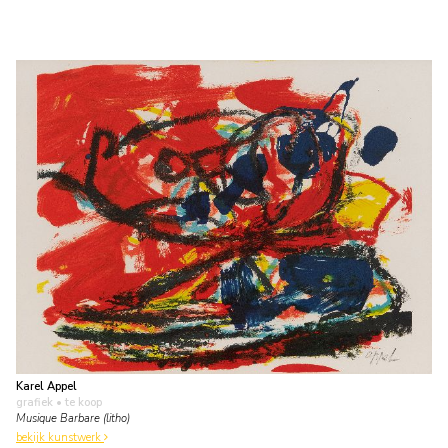
Karel Appel
grafiek
• te koop
Musique Barbare (litho)
bekijk kunstwerk