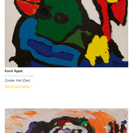
Karel Appel
schilderij
• te koop
Zonder titel (Dier)
bekijk kunstwerk