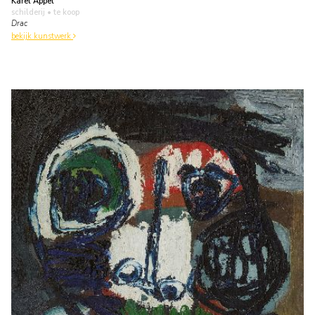
Karel Appel
schilderij
• te koop
Drac
bekijk kunstwerk