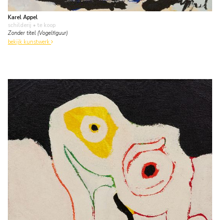
Karel Appel
schilderij
• te koop
Zonder titel (Vogelfiguur)
bekijk kunstwerk