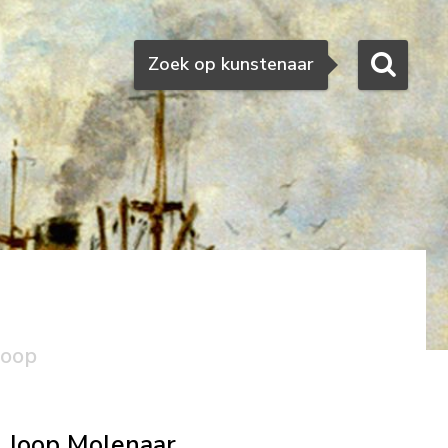
Zoeken
Zoek op kunstenaar
koop
Joop Molenaar