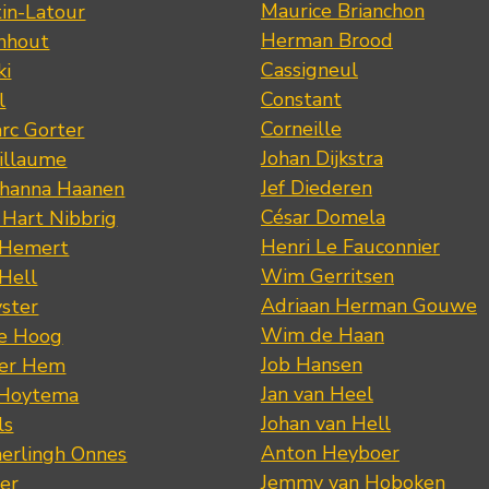
Maurice Brianchon
tin-Latour
Herman Brood
nhout
Cassigneul
ki
Constant
l
Corneille
rc Gorter
Johan Dijkstra
illaume
Jef Diederen
ohanna Haanen
César Domela
 Hart Nibbrig
Henri Le Fauconnier
 Hemert
Wim Gerritsen
 Hell
Adriaan Herman Gouwe
ster
Wim de Haan
de Hoog
Job Hansen
der Hem
Jan van Heel
 Hoytema
Johan van Hell
ls
Anton Heyboer
erlingh Onnes
Jemmy van Hoboken
er