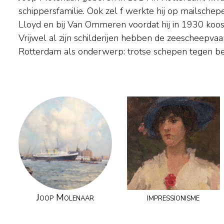
schippersfamilie. Ook zel f werkte hij op mailsch
opdracht van Rotterdamse reders maar ook schilde
Lloyd en bij Van Ommeren voordat hij in 1930 koos voor het schildersvak.
en waterwerken, zoals de Zuiderzeewerken, de Lauwerszee en de haven
Vrijwel al zijn schilderijen hebben de zeescheepva
Rotterdam als onderwerp: trotse schepen tegen 
Joop Molenaar
impressionisme