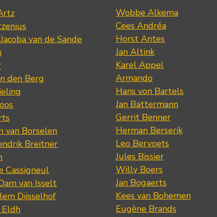
Wobbe Alkema
Artz
Cees Andréa
tzenius
Horst Antes
 Jacoba van de Sande
Jan Altink
n
Karel Appel
r
Armando
n den Berg
Hans von Bartels
eling
Jan Battermann
loos
Gerrit Benner
rts
Herman Berserik
m van Borselen
Leo Bervoets
ndrik Breitner
Jules Bissier
n
Willy Boers
re Cassigneul
Jan Bogaerts
Dam van Isselt
Kees van Bohemen
lem Dijsselhof
Eugène Brands
n Eldh