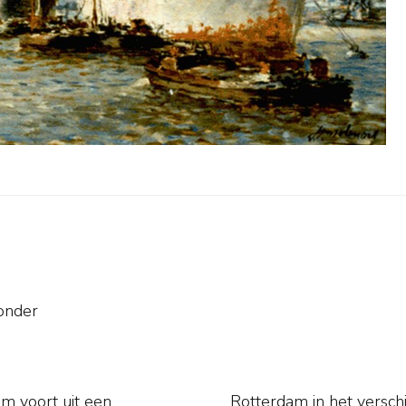
onder
m voort uit een
aakte Molenaar in