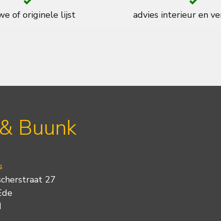
e of originele lijst
advies interieur en ve
 & Buunk
s
scherstraat 27
Ede
d