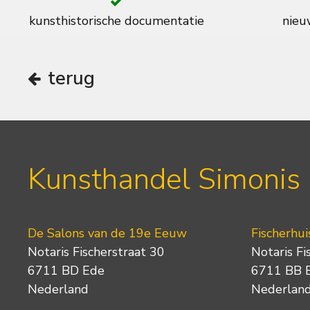
kunsthistorische documentatie
nieuw
terug
Kunsthandel Simonis
De Salons van de 19e Eeuw
Fischerhui
Notaris Fischerstraat 30
Notaris Fi
6711 BD Ede
6711 BB 
Nederland
Nederlan