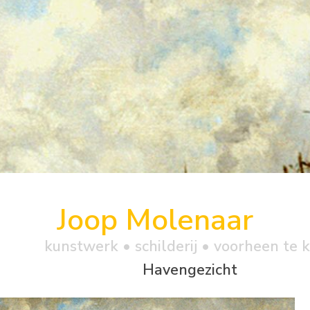
Joop Molenaar
kunstwerk •
schilderij
• voorheen te 
Havengezicht