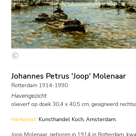
Johannes Petrus 'Joop' Molenaar
Rotterdam 1914-1990
Havengezicht
olieverf op doek
30,4
x
40,5
cm, gesigneerd rechts
Herkomst:
Kunsthandel Koch, Amsterdam.
Joop Molenaar, geboren in 1914 in Rotterdam, kwa
Rotterdam in het verschiet. Veel van zijn schilderijen m