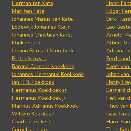
Herman ten Kate
Henri Fan
Mari ten Kate
Edgar Fer
Johannes Marius ten Kate
Dirk Filars
Lodewijk Johannes Kleijn
Leo Geste
Johannes Christiaan Karel
Arnold Ma
Klinkenberg
Albert Gu
Johann Bernard Klombeck
Adriana J
Pieter Kluyver
Ferdinand
Barend Cornelis Koekkoek
Evert van
Johannes Hermanus Koekkoek
Johan van
Jan H.B. Koekkoek
Hetty Hey
Hermanus Koekkoek sr.
Bernard 
Hermanus Koekkoek jr.
Piet van 
Marinus Adrianus Koekkoek I
Theo van
Willem Koekkoek
Isaac Israe
Charles Leickert
Harm Kam
Cornelis Lieste
Toon Keld