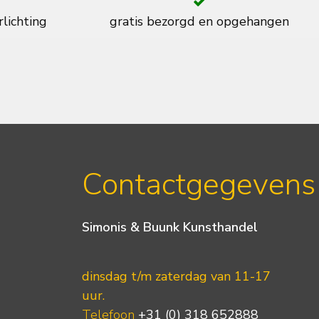
rlichting
gratis bezorgd en opgehangen
Contactgegevens
Simonis & Buunk Kunsthandel
dinsdag t/m zaterdag van 11-17
uur.
Telefoon
+31 (0) 318 652888