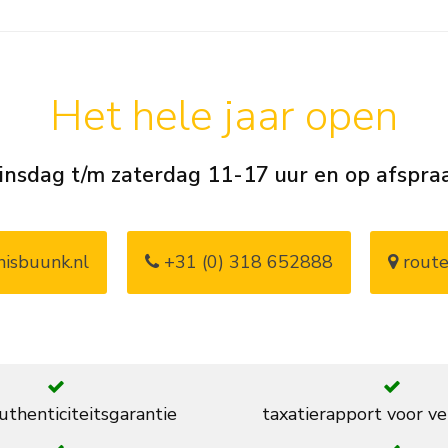
Het hele jaar open
insdag t/m zaterdag 11-17 uur en op afspra
isbuunk.nl
+31 (0) 318 652888
route
thenticiteitsgarantie
taxatierapport voor ve