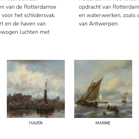
epen van de Rotterdamse
rde hij andere wateren
art en de haven van
van Antwerpen.
bewogen luchten met
haven
marine