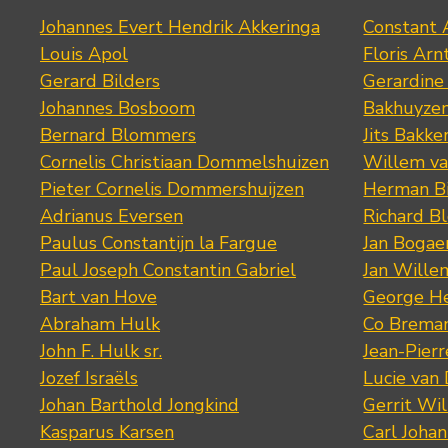
Johannes Evert Hendrik Akkeringa
Constant 
Louis Apol
Floris Arn
Gerard Bilders
Gerardine
Johannes Bosboom
Bakhuyze
Bernard Blommers
Jits Bakke
Cornelis Christiaan Dommelshuizen
Willem va
Pieter Cornelis Dommershuijzen
Herman Bi
Adrianus Eversen
Richard B
Paulus Constantijn la Fargue
Jan Bogae
Paul Joseph Constantin Gabriel
Jan Wille
Bart van Hove
George He
Abraham Hulk
Co Brema
John F. Hulk sr.
Jean-Pier
Jozef Israëls
Lucie van 
Johan Barthold Jongkind
Gerrit Wil
Kasparus Karsen
Carl Joha