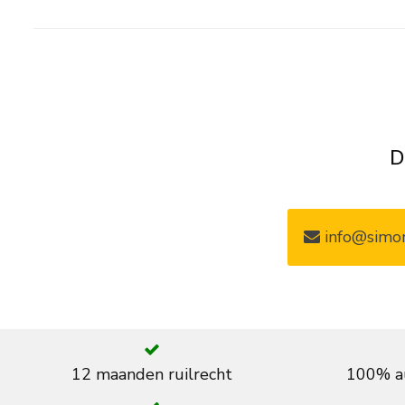
D
info@simon
12 maanden ruilrecht
100% au