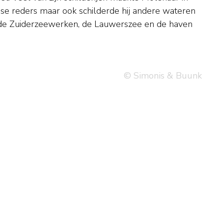
© Simonis & Buunk