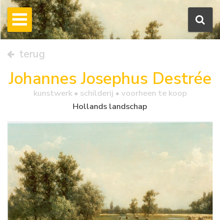
terug
Johannes Josephus Destrée
kunstwerk •
schilderij
• voorheen te koop
Hollands landschap