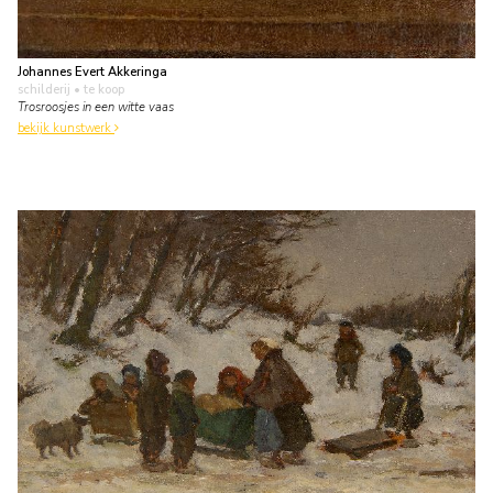
Johannes Evert Akkeringa
schilderij
• te koop
Trosroosjes in een witte vaas
bekijk kunstwerk