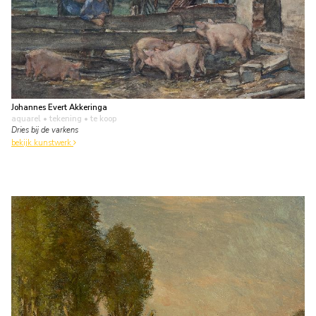
Johannes Evert Akkeringa
aquarel • tekening
• te koop
Dries bij de varkens
bekijk kunstwerk