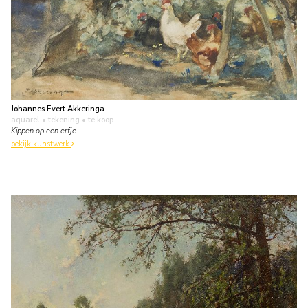
Johannes Evert Akkeringa
aquarel • tekening
• te koop
Kippen op een erfje
bekijk kunstwerk