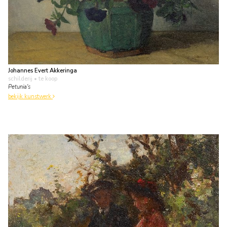
Johannes Evert Akkeringa
schilderij
• te koop
Petunia's
bekijk kunstwerk