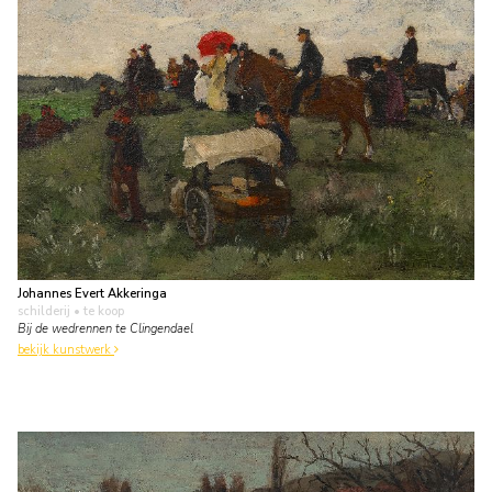
Johannes Evert Akkeringa
schilderij
• te koop
Bij de wedrennen te Clingendael
bekijk kunstwerk