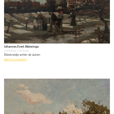
Johannes Evert Akkeringa
schilderij
• te koop
Bleekveldje achter de duinen
bekijk kunstwerk