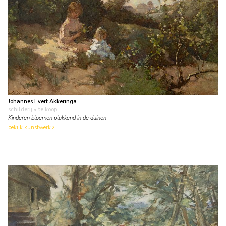
Johannes Evert Akkeringa
schilderij
• te koop
Kinderen bloemen plukkend in de duinen
bekijk kunstwerk