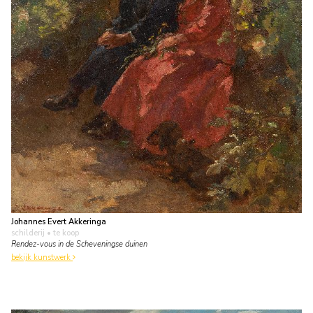
Johannes Evert Akkeringa
schilderij
• te koop
Rendez-vous in de Scheveningse duinen
bekijk kunstwerk