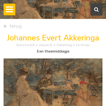
terug
Johannes Evert Akkeringa
kunstwerk •
aquarel
• tekening • te koop
Een theemiddagje