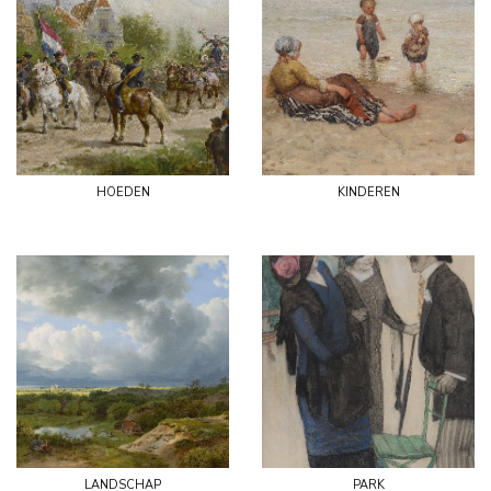
hoeden
kinderen
landschap
park