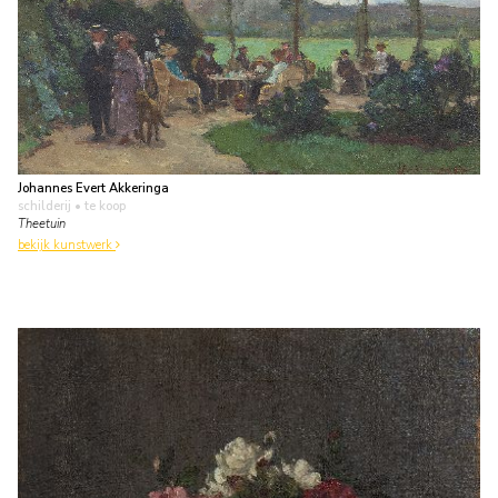
Johannes Evert Akkeringa
schilderij
• te koop
Theetuin
bekijk kunstwerk