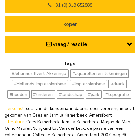
+31 (0) 318 652888
kopen
vraag / reactie
Tags:
#Johannes Evert Akkeringa
#aquarellen en tekeningen
#Hollands impressionisme
#impressionisme
#drank
#hoeden
#kinderen
#landschap
#park
#topografie
Herkomst:
coll. van de kunstenaar, daarna door vererving in bezit
gekomen van Cees en Jarmila Kamerbeek, Amersfoort.
Literatuur:
Cees Kamerbeek, Jarmila Kamerbeek, Marjan de Man,
Onno Maurer, 'Jongkind tot Van der Leck: de passie van een
collectioneur. Collectie Kamerbeek', Amersfoort 2007, pag. 60,