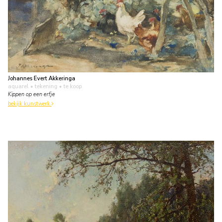
Johannes Evert Akkeringa
aquarel • tekening
• te koop
Kippen op een erfje
bekijk kunstwerk