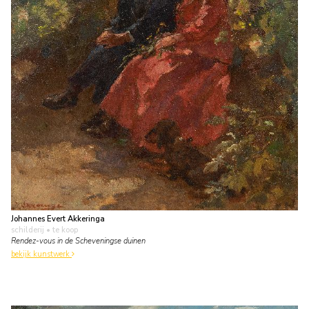
Johannes Evert Akkeringa
schilderij
• te koop
Rendez-vous in de Scheveningse duinen
bekijk kunstwerk