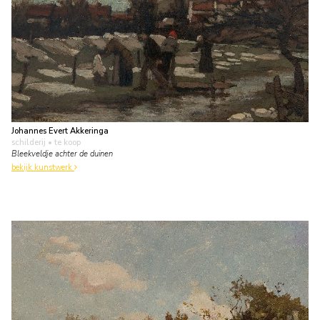
Johannes Evert Akkeringa
schilderij
• te koop
Bleekveldje achter de duinen
bekijk kunstwerk