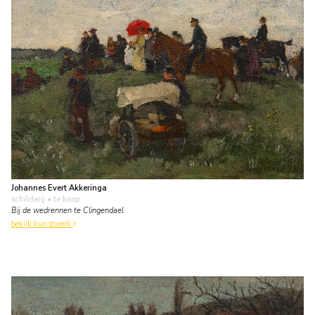
Johannes Evert Akkeringa
schilderij
• te koop
Bij de wedrennen te Clingendael
bekijk kunstwerk