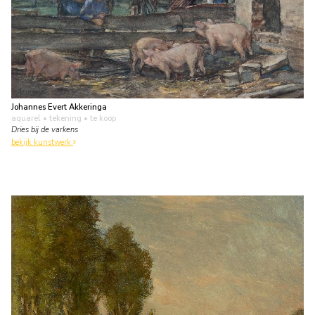
Johannes Evert Akkeringa
aquarel • tekening
• te koop
Dries bij de varkens
bekijk kunstwerk