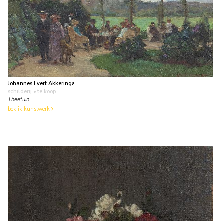
Johannes Evert Akkeringa
schilderij
• te koop
Theetuin
bekijk kunstwerk