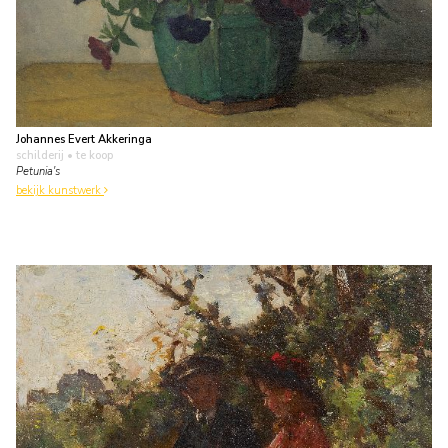
Johannes Evert Akkeringa
schilderij
• te koop
Petunia's
bekijk kunstwerk