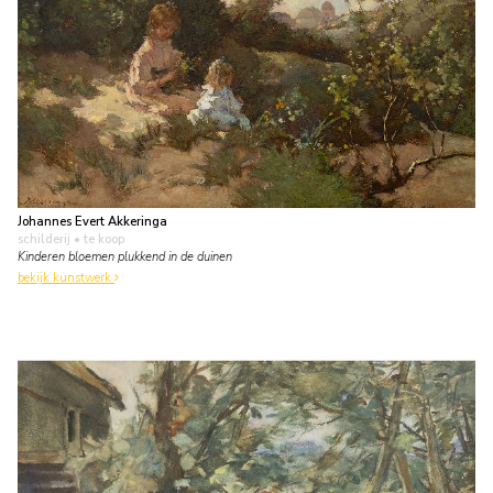
Johannes Evert Akkeringa
schilderij
• te koop
Kinderen bloemen plukkend in de duinen
bekijk kunstwerk