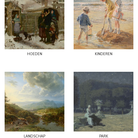
hoeden
kinderen
landschap
park