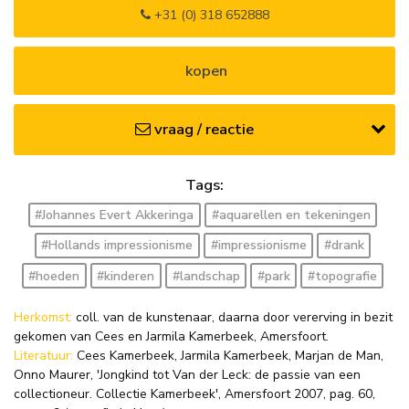
+31 (0) 318 652888
kopen
vraag / reactie
Tags:
#Johannes Evert Akkeringa
#aquarellen en tekeningen
#Hollands impressionisme
#impressionisme
#drank
#hoeden
#kinderen
#landschap
#park
#topografie
Herkomst:
coll. van de kunstenaar, daarna door vererving in bezit
gekomen van Cees en Jarmila Kamerbeek, Amersfoort.
Literatuur:
Cees Kamerbeek, Jarmila Kamerbeek, Marjan de Man,
Onno Maurer, 'Jongkind tot Van der Leck: de passie van een
collectioneur. Collectie Kamerbeek', Amersfoort 2007, pag. 60,