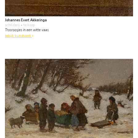
Johannes Evert Akkeringa
schilderij
• te koop
Trosroosjes in een witte vaas
bekijk kunstwerk