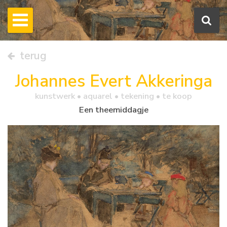
terug
Johannes Evert Akkeringa
kunstwerk •
aquarel
• tekening • te koop
Een theemiddagje