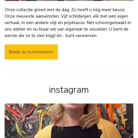
Onze collectie groeit met de dag. Zo heeft u nóg meer keuze.
Onze nieuwste aanwinsten. Vijf schilderijen, elk met een eigen
verhaal, in een andere stijl en prijsklasse. Net schoongemaakt in
ons atelier en nu klaar om van eigenaar te wisselen. U bent de
eerste die ze te zien krijgt én… kunt verwerven.
Bekijk de kunstwerken
instagram
𝗦𝗼𝗺𝗺𝗶𝗴𝗲 𝘀𝗰𝗵𝗶𝗹𝗱𝗲𝗿𝗶𝗷𝗲𝗻
...
7
1