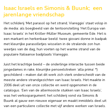
Isaac Israels en Simonis & Buunk;
een
jarenlange vriendschap
Het schilderij ‘Met parasol op het strand, Viareggio’ staat volop in
de media: als boegbeeld van de tentoonstelling ‘Het Europa van
Isaac Israels’ in het Kröller-Müller Museum, gemeente Ede. Het is
een markant en herkenbaar beeld: twee giovani donne in badpak
met kleurrijke parasolletjes wisselen in de stralende zon hun
weetjes van de dag, hun voeten op het warme strand van de
populaire Italiaanse badplaats Viareggio.
Juist het krachtige beeld – de onderlinge interactie tussen beide
jongedames in rake, kleurrijke penseelstreken ‘alla prima’ *)
geschilderd – maken dat dit werk zich sterk onderscheidt van de
meeste andere strandgezichten van Isaac Israels. Het maakte in
2006 deel uit van onze collectie en werd opgenomen in de
catalogus. ‘Een van de allermooiste stukken van Isaac Israels’,
was het verkoopargument: het schilderij vond via Simonis &
Buunk al gauw een nieuwe eigenaar en maakt inmiddels deel uit
van een particuliere collectie met vijf andere werken van Israels.