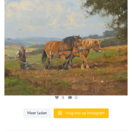
9
0
9
0
Meer laden
Volg ons op Instagram