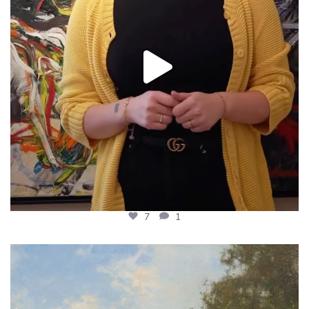
7
1
𝗪𝗮𝗮𝗿 𝗼𝗼𝗶𝘁 𝗝𝗮𝗻 𝗛𝗼𝗹𝘁𝗿𝘂𝗽
...