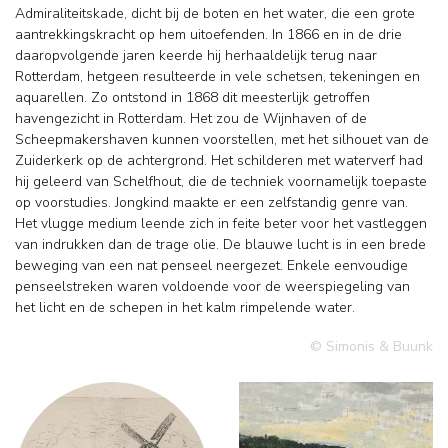
Admiraliteitskade, dicht bij de boten en het water, die een grote
aantrekkingskracht op hem uitoefenden. In 1866 en in de drie
daaropvolgende jaren keerde hij herhaaldelijk terug naar
Rotterdam, hetgeen resulteerde in vele schetsen, tekeningen en
aquarellen. Zo ontstond in 1868 dit meesterlijk getroffen
havengezicht in Rotterdam. Het zou de Wijnhaven of de
Scheepmakershaven kunnen voorstellen, met het silhouet van de
Zuiderkerk op de achtergrond. Het schilderen met waterverf had
hij geleerd van Schelfhout, die de techniek voornamelijk toepaste
op voorstudies. Jongkind maakte er een zelfstandig genre van.
Het vlugge medium leende zich in feite beter voor het vastleggen
van indrukken dan de trage olie. De blauwe lucht is in een brede
beweging van een nat penseel neergezet. Enkele eenvoudige
penseelstreken waren voldoende voor de weerspiegeling van
het licht en de schepen in het kalm rimpelende water.
© Simonis & Buunk