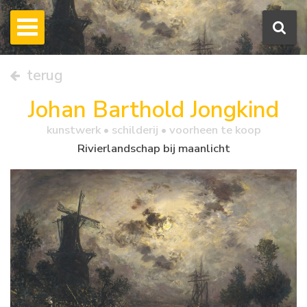
terug
Johan Barthold Jongkind
kunstwerk •
schilderij
• voorheen te koop
Rivierlandschap bij maanlicht