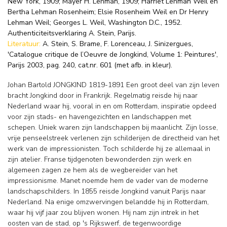
New York, 1909; Mayer H. Lehman, 1909; Harriet Lehman Weil en
Bertha Lehman Rosenheim; Elsie Rosenheim Weil en Dr Henry
Lehman Weil; Georges L. Weil, Washington D.C., 1952.
Authenticiteitsverklaring A. Stein, Parijs.
Literatuur:
A. Stein, S. Brame, F. Lorenceau, J. Sinizergues,
'Catalogue critique de l’Oeuvre de Jongkind, Volume 1: Peintures',
Parijs 2003, pag. 240, cat.nr. 601 (met afb. in kleur).
Johan Bartold JONGKIND 1819-1891 Een groot deel van zijn leven
bracht Jongkind door in Frankrijk. Regelmatig reisde hij naar
Nederland waar hij, vooral in en om Rotterdam, inspiratie opdeed
voor zijn stads- en havengezichten en landschappen met
schepen. Uniek waren zijn landschappen bij maanlicht. Zijn losse,
vrije penseelstreek verlenen zijn schilderijen de directheid van het
werk van de impressionisten. Toch schilderde hij ze allemaal in
zijn atelier. Franse tijdgenoten bewonderden zijn werk en
algemeen zagen ze hem als de wegbereider van het
impressionisme. Manet noemde hem de vader van de moderne
landschapschilders. In 1855 reisde Jongkind vanuit Parijs naar
Nederland. Na enige omzwervingen belandde hij in Rotterdam,
waar hij vijf jaar zou blijven wonen. Hij nam zijn intrek in het
oosten van de stad, op 's Rijkswerf, de tegenwoordige