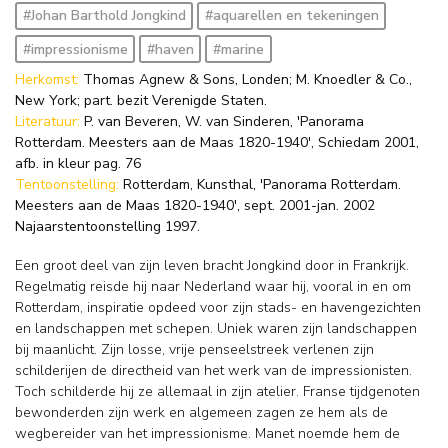
#Johan Barthold Jongkind
#aquarellen en tekeningen
#impressionisme
#haven
#marine
Herkomst:
Thomas Agnew & Sons, Londen; M. Knoedler & Co.,
New York; part. bezit Verenigde Staten.
Literatuur:
P. van Beveren, W. van Sinderen, 'Panorama
Rotterdam. Meesters aan de Maas 1820-1940', Schiedam 2001,
afb. in kleur pag. 76
Tentoonstelling:
Rotterdam, Kunsthal, 'Panorama Rotterdam.
Meesters aan de Maas 1820-1940', sept. 2001-jan. 2002
Najaarstentoonstelling 1997.
Een groot deel van zijn leven bracht Jongkind door in Frankrijk.
Regelmatig reisde hij naar Nederland waar hij, vooral in en om
Rotterdam, inspiratie opdeed voor zijn stads- en havengezichten
en landschappen met schepen. Uniek waren zijn landschappen
bij maanlicht. Zijn losse, vrije penseelstreek verlenen zijn
schilderijen de directheid van het werk van de impressionisten.
Toch schilderde hij ze allemaal in zijn atelier. Franse tijdgenoten
bewonderden zijn werk en algemeen zagen ze hem als de
wegbereider van het impressionisme. Manet noemde hem de