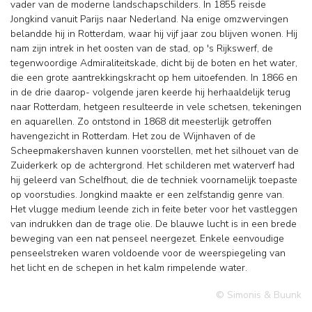
vader van de moderne landschapschilders. In 1855 reisde
Jongkind vanuit Parijs naar Nederland. Na enige omzwervingen
belandde hij in Rotterdam, waar hij vijf jaar zou blijven wonen. Hij
nam zijn intrek in het oosten van de stad, op 's Rijkswerf, de
tegenwoordige Admiraliteitskade, dicht bij de boten en het water,
die een grote aantrekkingskracht op hem uitoefenden. In 1866 en
in de drie daarop- volgende jaren keerde hij herhaaldelijk terug
naar Rotterdam, hetgeen resulteerde in vele schetsen, tekeningen
en aquarellen. Zo ontstond in 1868 dit meesterlijk getroffen
havengezicht in Rotterdam. Het zou de Wijnhaven of de
Scheepmakershaven kunnen voorstellen, met het silhouet van de
Zuiderkerk op de achtergrond. Het schilderen met waterverf had
hij geleerd van Schelfhout, die de techniek voornamelijk toepaste
op voorstudies. Jongkind maakte er een zelfstandig genre van.
Het vlugge medium leende zich in feite beter voor het vastleggen
van indrukken dan de trage olie. De blauwe lucht is in een brede
beweging van een nat penseel neergezet. Enkele eenvoudige
penseelstreken waren voldoende voor de weerspiegeling van
het licht en de schepen in het kalm rimpelende water.
© Simonis & Buunk