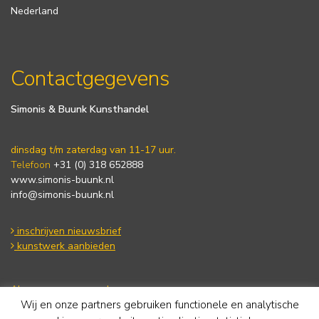
Nederland
Contactgegevens
Simonis & Buunk Kunsthandel
dinsdag t/m zaterdag van 11-17 uur.
Telefoon
+31 (0) 318 652888
www.simonis-buunk.nl
info@simonis-buunk.nl
inschrijven nieuwsbrief
kunstwerk aanbieden
Algemene voorwaarden
Wij en onze partners gebruiken functionele en analytische
Privacy statement