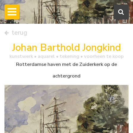
terug
Johan Barthold Jongkind
kunstwerk •
aquarel
• tekening • voorheen te koop
Rotterdamse haven met de Zuiderkerk op de
achtergrond