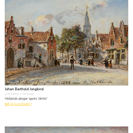
Johan Barthold Jongkind
schilderij
• te koop
Hollands dorpje 'après Vertin'
bekijk kunstwerk