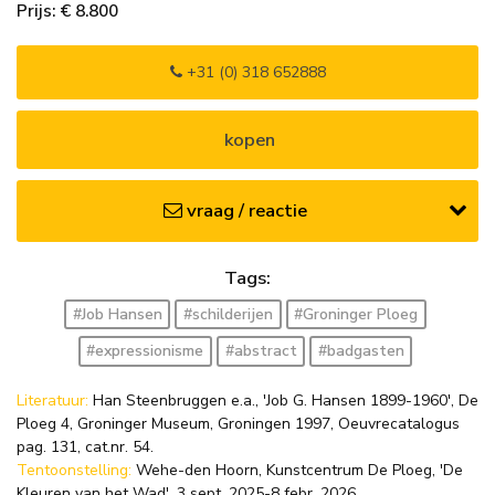
Prijs: € 8.800
+31 (0) 318 652888
kopen
vraag / reactie
Tags:
#Job Hansen
#schilderijen
#Groninger Ploeg
#expressionisme
#abstract
#badgasten
Literatuur:
Han Steenbruggen e.a., 'Job G. Hansen 1899-1960', De
Ploeg 4, Groninger Museum, Groningen 1997, Oeuvrecatalogus
pag. 131, cat.nr. 54.
Tentoonstelling:
Wehe-den Hoorn, Kunstcentrum De Ploeg, 'De
Kleuren van het Wad', 3 sept. 2025-8 febr. 2026.