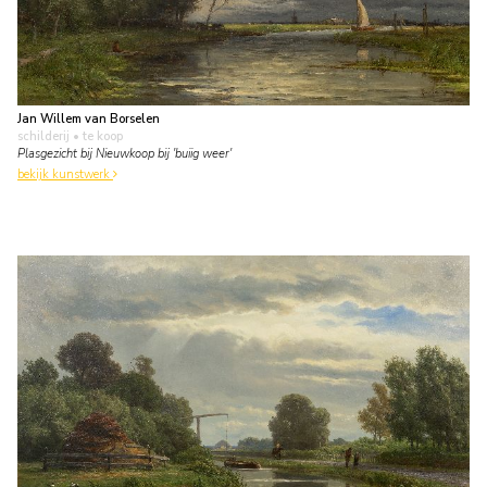
Jan Willem van Borselen
schilderij
• te koop
Plasgezicht bij Nieuwkoop bij 'buiig weer'
bekijk kunstwerk