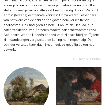
Den Haag: Gouda, Zoetermeer en Stompwijk. Vooral de wijze
waarop hij riet en door wind bewogen geboomte en opwolkend
stof kon weergeven oogstte veel bewondering. Koning Willem III
en zijn (tweede) echtgenote koningin Emma waren liefhebbers
van het werk van de schilder en gaven hem verschillende
opdrachten. Ook nodigden ze hem uit op Paleis Het Loo, hun
zomerresidentie. Van Borselen maakte ook schetstochten rond
Apeldoorn, waar hij ideeën opdeed voor zijn schilderijen. Tijdens
zijn wandelingen vergezelde de koning hem regelmatig. De
schilder vertelde later dat hij nog nooit zo gezellig buiten had
gewerkt.
© Simonis & Buunk