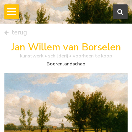
terug
Jan Willem van Borselen
kunstwerk •
schilderij
• voorheen te koop
Boerenlandschap