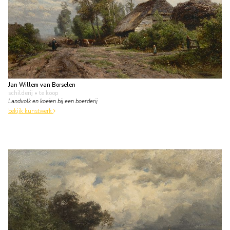
Jan Willem van Borselen
schilderij
• te koop
Landvolk en koeien bij een boerderij
bekijk kunstwerk