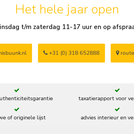
Het hele jaar open
insdag t/m zaterdag 11-17 uur en op afspra
isbuunk.nl
+31 (0) 318 652888
route
thenticiteitsgarantie
taxatierapport voor ve
e of originele lijst
advies interieur en ve