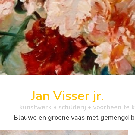
Jan Visser jr.
kunstwerk •
schilderij
• voorheen te 
Blauwe en groene vaas met gemengd b