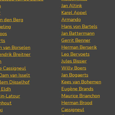
Jan Altink
n
Karel Appel
r
Armando
n den Berg
Hans von Bartels
eling
Jan Battermann
loos
Gerrit Benner
rts
Herman Berserik
m van Borselen
Leo Bervoets
ndrik Breitner
Jules Bissier
n
Willy Boers
re Cassigneul
Jan Bogaerts
Dam van Isselt
Kees van Bohemen
lem Dijsselhof
Eugène Brands
n Eldh
Maurice Brianchon
tin-Latour
Herman Brood
nhout
Cassigneul
ki