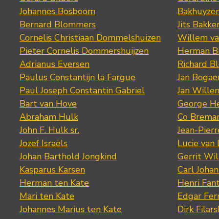
Johannes Bosboom
Bakhuyze
Bernard Blommers
Jits Bakke
Cornelis Christiaan Dommelshuizen
Willem va
Pieter Cornelis Dommershuijzen
Herman Bi
Adrianus Eversen
Richard B
Paulus Constantijn la Fargue
Jan Bogae
Paul Joseph Constantin Gabriel
Jan Wille
Bart van Hove
George He
Abraham Hulk
Co Brema
John F. Hulk sr.
Jean-Pier
Jozef Israëls
Lucie van 
Johan Barthold Jongkind
Gerrit Wil
Kasparus Karsen
Carl Joha
Herman ten Kate
Henri Fan
Mari ten Kate
Edgar Fer
Johannes Marius ten Kate
Dirk Filars