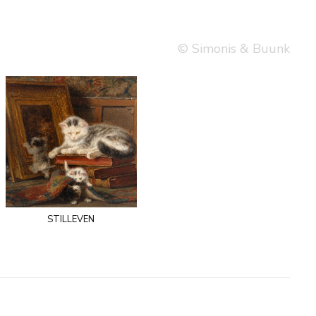
© Simonis & Buunk
stilleven