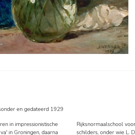
tsonder en
gedateerd 1929
ren in impressionistische
ij leermeester van vele
rva' in Groningen, daarna
schilders, onder wie L. 