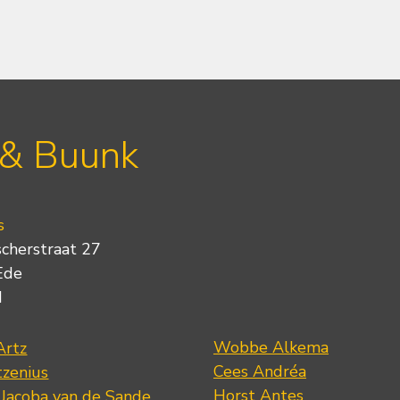
 & Buunk
s
scherstraat 27
Ede
d
Wobbe Alkema
Artz
Cees Andréa
tzenius
Horst Antes
 Jacoba van de Sande