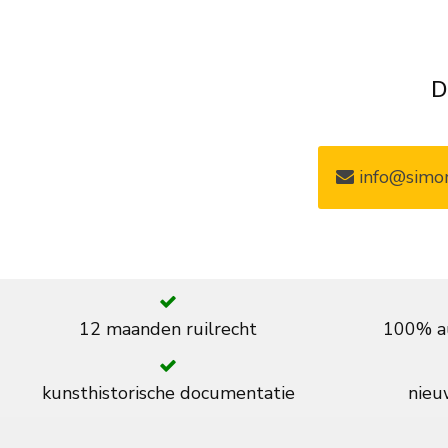
D
info@simon
12 maanden ruilrecht
100% au
kunsthistorische documentatie
nieuw