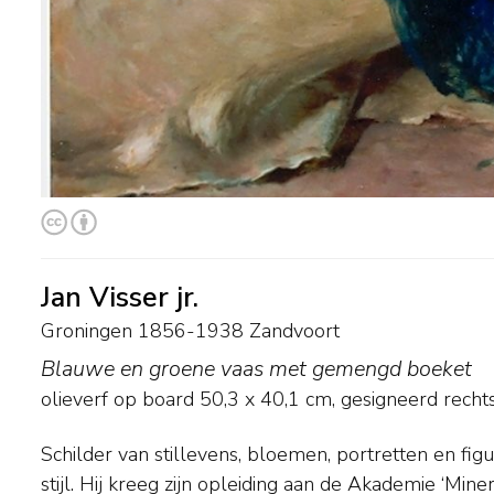
Jan Visser jr.
Groningen 1856-1938 Zandvoort
Blauwe en groene vaas met gemengd boeket
olieverf op board
50,3
x
40,1
cm, gesigneerd rech
Schilder van stillevens, bloemen, portretten en figu
Rijksnormaalschool voor Tekenonderwijzers was h
stijl. Hij kreeg zijn opleiding aan de Akademie ‘Mine