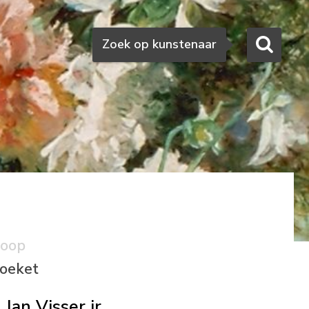
Zoeken
Zoek op kunstenaar
koop
oeket
Jan Visser jr.