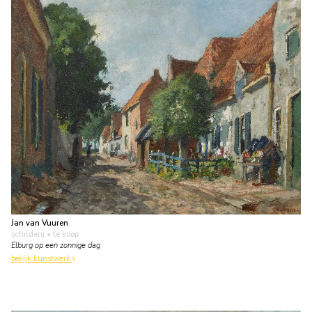
Jan van Vuuren
schilderij
• te koop
Elburg op een zonnige dag
bekijk kunstwerk