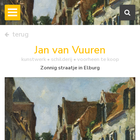
terug
Jan van Vuuren
kunstwerk •
schilderij
• voorheen te koop
Zonnig straatje in Elburg