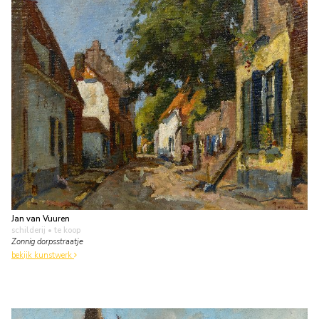
Jan van Vuuren
schilderij
• te koop
Zonnig dorpsstraatje
bekijk kunstwerk