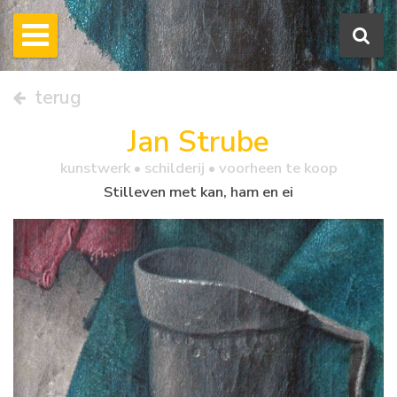
terug
Jan Strube
kunstwerk •
schilderij
• voorheen te koop
Stilleven met kan, ham en ei