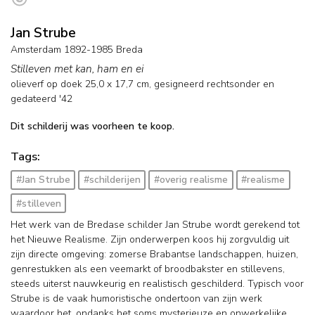
Jan Strube
Amsterdam 1892-1985 Breda
Stilleven met kan, ham en ei
olieverf op doek
25,0
x
17,7
cm, gesigneerd rechtsonder en
gedateerd '42
Dit schilderij was voorheen te koop.
Tags:
#Jan Strube
#schilderijen
#overig realisme
#realisme
#stilleven
Het werk van de Bredase schilder Jan Strube wordt gerekend tot
het Nieuwe Realisme. Zijn onderwerpen koos hij zorgvuldig uit
zijn directe omgeving: zomerse Brabantse landschappen, huizen,
genrestukken als een veemarkt of broodbakster en stillevens,
steeds uiterst nauwkeurig en realistisch geschilderd. Typisch voor
Strube is de vaak humoristische ondertoon van zijn werk
waardoor het, ondanks het soms mysterieuze en onwerkelijke,