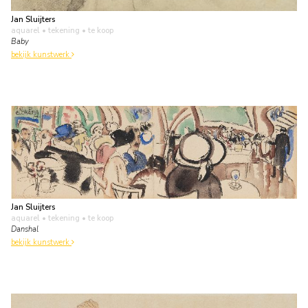
Jan Sluijters
aquarel • tekening
• te koop
Baby
bekijk kunstwerk
Jan Sluijters
aquarel • tekening
• te koop
Danshal
bekijk kunstwerk