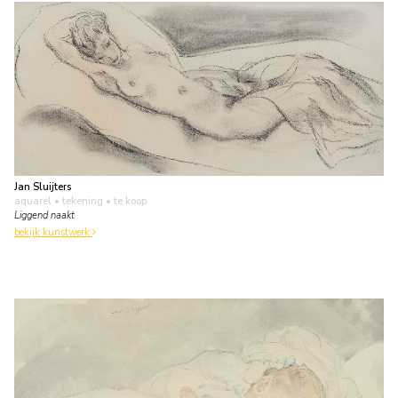
Jan Sluijters
aquarel • tekening
• te koop
Liggend naakt
bekijk kunstwerk