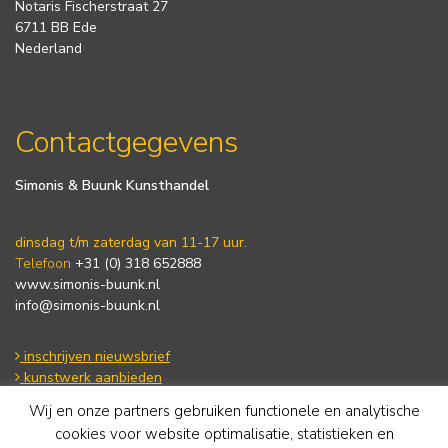
Notaris Fischerstraat 27
6711 BB Ede
Nederland
Contactgegevens
Simonis & Buunk Kunsthandel
dinsdag t/m zaterdag van 11-17 uur.
Telefoon
+31 (0) 318 652888
www.simonis-buunk.nl
info@simonis-buunk.nl
inschrijven nieuwsbrief
kunstwerk aanbieden
Wij en onze partners gebruiken functionele en analytische
cookies voor website optimalisatie, statistieken en
Algemene voorwaarden