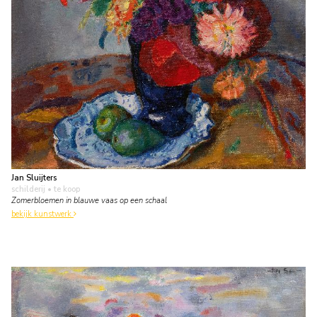
Jan Sluijters
schilderij
• te koop
Zomerbloemen in blauwe vaas op een schaal
bekijk kunstwerk