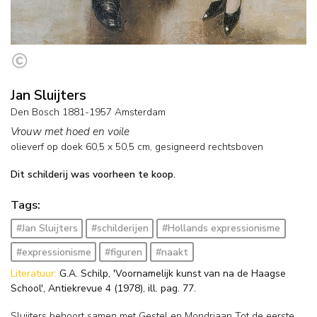
Jan Sluijters
Den Bosch 1881-1957 Amsterdam
Vrouw met hoed en voile
olieverf op doek
60,5
x
50,5
cm, gesigneerd rechtsboven
Dit schilderij was voorheen te koop.
Tags:
#Jan Sluijters
#schilderijen
#Hollands expressionisme
#expressionisme
#figuren
#naakt
Literatuur:
G.A. Schilp, 'Voornamelijk kunst van na de Haagse
School', Antiekrevue 4 (1978), ill. pag. 77.
Sluijters behoort samen met Gestel en Mondriaan Tot de eerste