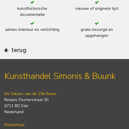
kunsthistorische
nieuwe of originele lijst
documentatie
advies interieur en verlichting
gratis bezorgd en
opgehangen
terug
Kunsthandel Simonis & Buunk
De Salons van de 19e Eeuw
Notaris Fischerstraat 30
6711 BD Ede
Nederland
Fischerhuis