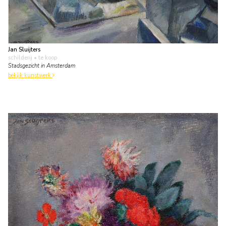
Jan Sluijters
schilderij
• te koop
Stadsgezicht in Amsterdam
bekijk kunstwerk