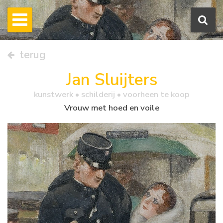
terug
Jan Sluijters
kunstwerk •
schilderij
• voorheen te koop
Vrouw met hoed en voile