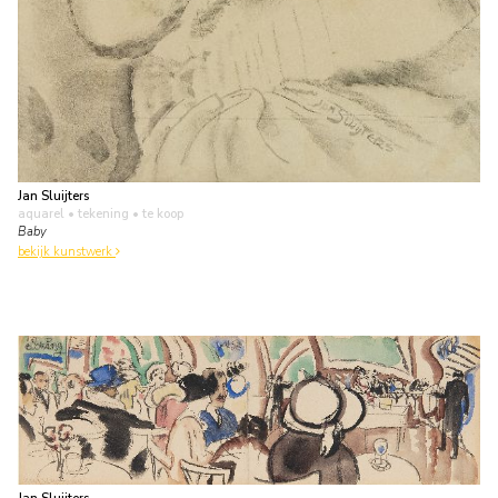
Jan Sluijters
aquarel • tekening
• te koop
Baby
bekijk kunstwerk