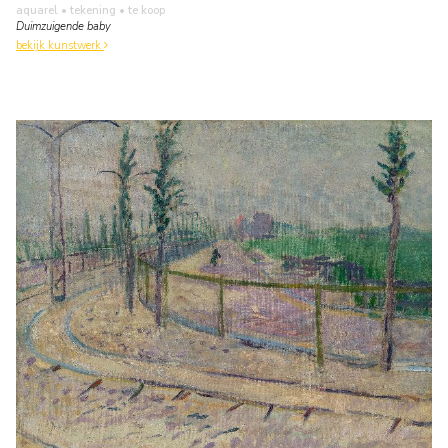
aquarel • tekening
• te koop
Duimzuigende baby
bekijk kunstwerk