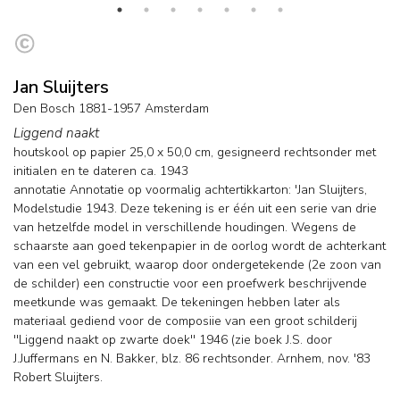
Jan Sluijters
Den Bosch 1881-1957 Amsterdam
Liggend naakt
houtskool op papier
25,0
x
50,0
cm, gesigneerd rechtsonder met
initialen en
te dateren ca. 1943
annotatie Annotatie op voormalig achtertikkarton: 'Jan Sluijters,
Modelstudie 1943. Deze tekening is er één uit een serie van drie
van hetzelfde model in verschillende houdingen. Wegens de
schaarste aan goed tekenpapier in de oorlog wordt de achterkant
van een vel gebruikt, waarop door ondergetekende (2e zoon van
de schilder) een constructie voor een proefwerk beschrijvende
meetkunde was gemaakt. De tekeningen hebben later als
materiaal gediend voor de composiie van een groot schilderij
''Liggend naakt op zwarte doek'' 1946 (zie boek J.S. door
J.Juffermans en N. Bakker, blz. 86 rechtsonder. Arnhem, nov. '83
Robert Sluijters.