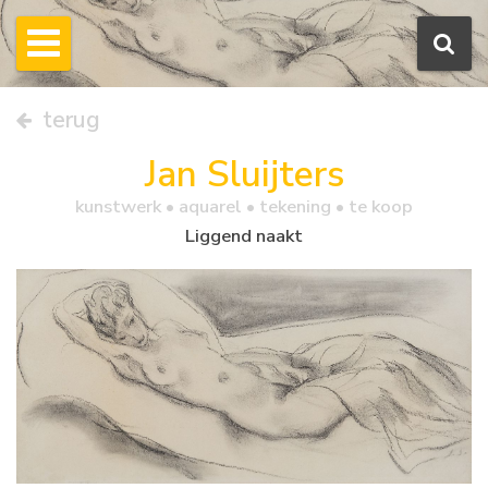
terug
Jan Sluijters
kunstwerk •
aquarel
• tekening • te koop
Liggend naakt