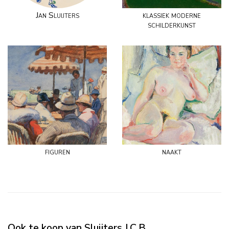
Jan Sluijters
klassiek moderne
schilderkunst
figuren
naakt
Ook te koop van Sluijters J.C.B.