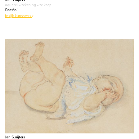
Jan Sluijters
aquarel • tekening
• te koop
Danshal
bekijk kunstwerk
Jan Sluijters