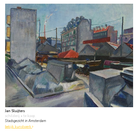
Jan Sluijters
schilderij
• te koop
Stadsgezicht in Amsterdam
bekijk kunstwerk