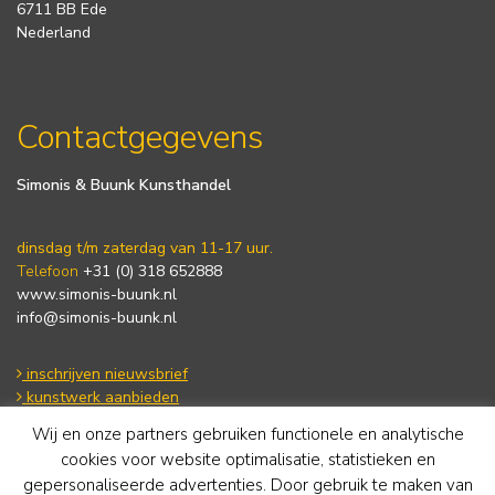
6711 BB Ede
Nederland
Contactgegevens
Simonis & Buunk Kunsthandel
dinsdag t/m zaterdag van 11-17 uur.
Telefoon
+31 (0) 318 652888
www.simonis-buunk.nl
info@simonis-buunk.nl
inschrijven nieuwsbrief
kunstwerk aanbieden
Wij en onze partners gebruiken functionele en analytische
cookies voor website optimalisatie, statistieken en
Algemene voorwaarden
gepersonaliseerde advertenties. Door gebruik te maken van
Privacy statement