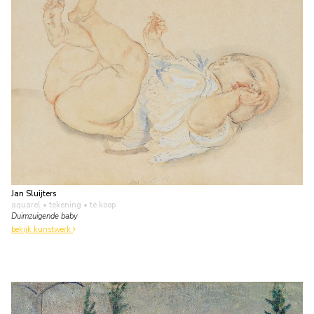
Jan Sluijters
aquarel • tekening
• te koop
Duimzuigende baby
bekijk kunstwerk