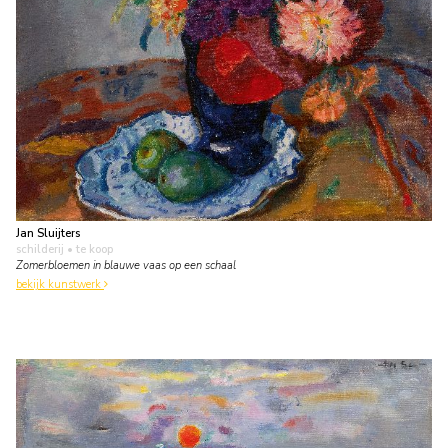
Jan Sluijters
schilderij
• te koop
Zomerbloemen in blauwe vaas op een schaal
bekijk kunstwerk