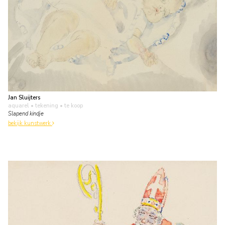
Jan Sluijters
aquarel • tekening
• te koop
Slapend kindje
bekijk kunstwerk