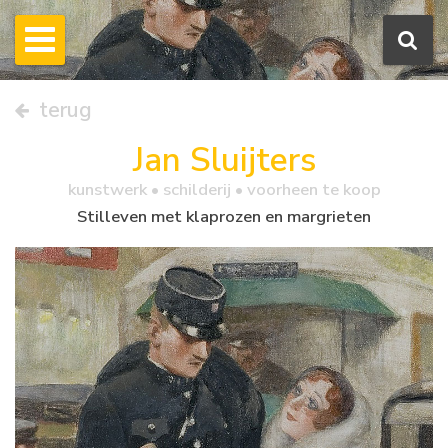
terug
Jan Sluijters
kunstwerk •
schilderij
• voorheen te koop
Stilleven met klaprozen en margrieten