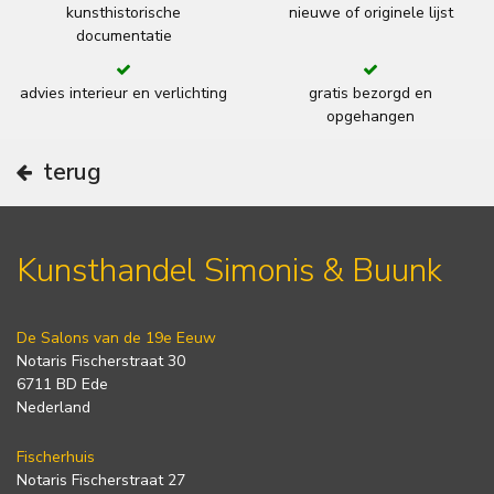
kunsthistorische
nieuwe of originele lijst
documentatie
advies interieur en verlichting
gratis bezorgd en
opgehangen
terug
Kunsthandel Simonis & Buunk
De Salons van de 19e Eeuw
Notaris Fischerstraat 30
6711 BD Ede
Nederland
Fischerhuis
Notaris Fischerstraat 27