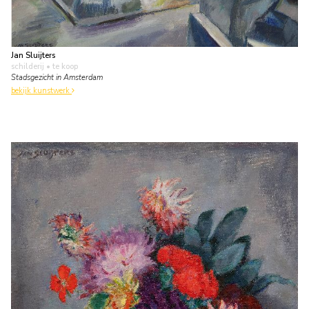
Jan Sluijters
schilderij
• te koop
Stadsgezicht in Amsterdam
bekijk kunstwerk