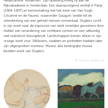
Nederlandse 'modernen'. Zijn opleiding kreeg hij aan de
Rijksakademie in Amsterdam. Een daaropvolgend verblijf in Parijs
(1904-1907) en kennismaking met het werk van Van Gogh,
Cézanne en de Fauves, waaronder Gauguin, leidde tot de
ontwikkeling van een geheel nieuwe vormentaal. Sluijters zocht
in zijn werk naar de expressie van sterk innerlijke gevoelens door
middel van verandering van zichtbare vormen en een uitbundig,
niet realistisch kleurgebruik. Landschappen komen alleen in zijn
vroege werk voor. Stillevens, naakten en portretten hadden later
zijn uitgesproken voorkeur. Musea: alle belangrijke musea
bezitten werk van Sluijters.
© Simonis & Buunk