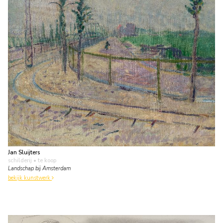
Jan Sluijters
schilderij
• te koop
Landschap bij Amsterdam
bekijk kunstwerk