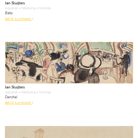
Jan Sluijters
aquarel • tekening
• te koop
Baby
bekijk kunstwerk
Jan Sluijters
aquarel • tekening
• te koop
Danshal
bekijk kunstwerk