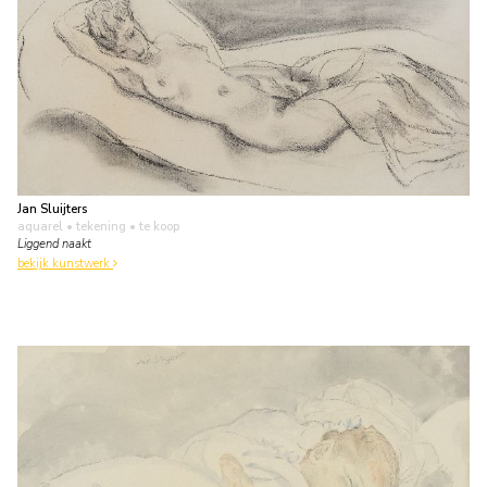
Jan Sluijters
aquarel • tekening
• te koop
Liggend naakt
bekijk kunstwerk