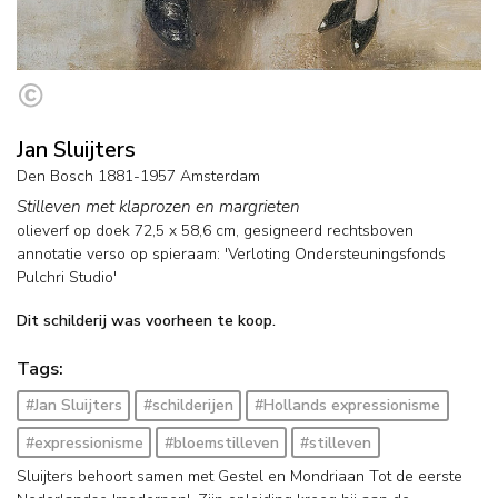
Jan Sluijters
Den Bosch 1881-1957 Amsterdam
Stilleven met klaprozen en margrieten
olieverf op doek
72,5
x
58,6
cm, gesigneerd rechtsboven
annotatie verso op spieraam: 'Verloting Ondersteuningsfonds
Pulchri Studio'
Dit schilderij was voorheen te koop.
Tags:
#Jan Sluijters
#schilderijen
#Hollands expressionisme
#expressionisme
#bloemstilleven
#stilleven
Sluijters behoort samen met Gestel en Mondriaan Tot de eerste