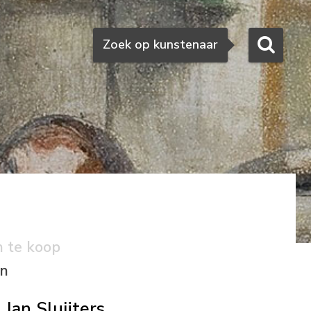
Zoeken
Zoek op kunstenaar
n te koop
en
Jan Sluijters