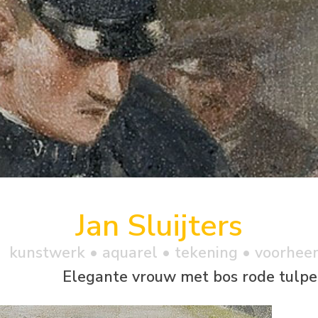
Jan Sluijters
kunstwerk •
aquarel
• tekening • voorhee
Elegante vrouw met bos rode tulp