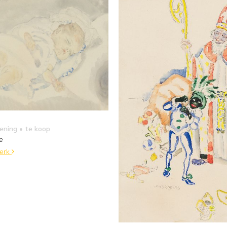
kening
• te koop
e
werk