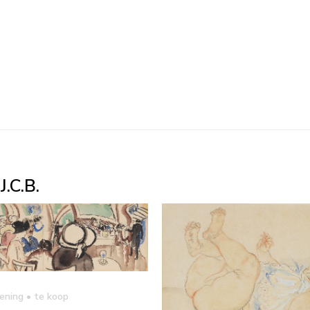
.C.B.
kening
• te koop