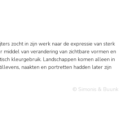
© Simonis & Buunk