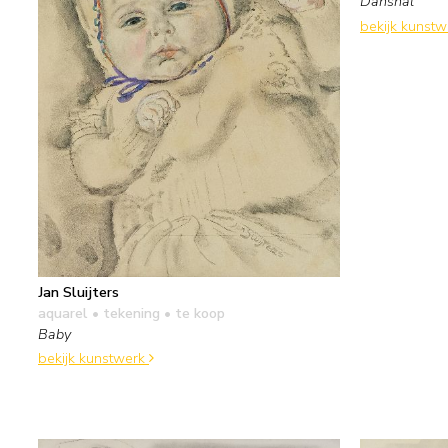
Danshal
bekijk kunst
Jan Sluijters
aquarel • tekening
• te koop
Baby
bekijk kunstwerk