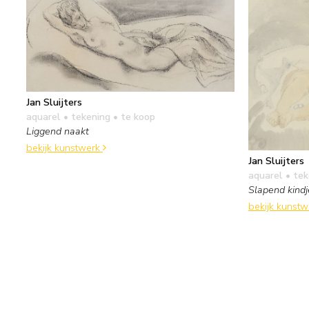
Jan Sluijters
aquarel • tekening
• te koop
Liggend naakt
bekijk kunstwerk
Jan Sluijters
aquarel • te
Slapend kindj
bekijk kunst