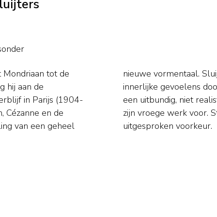
uijters
sonder
t Mondriaan tot de
 expressie van sterk
g hij aan de
are vormen en
lijf in Parijs (1904-
happen komen alleen in
, Cézanne en de
 hadden later zijn
ling van een geheel
uitgesproken voorkeur.