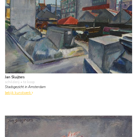
Jan Sluijters
schilderij
• te koop
Stadsgezicht in Amsterdam
bekijk kunstwerk