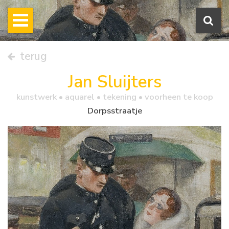
terug
Jan Sluijters
kunstwerk •
aquarel
• tekening • voorheen te koop
Dorpsstraatje