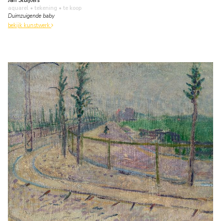
Jan Sluijters
aquarel • tekening
• te koop
Duimzuigende baby
bekijk kunstwerk