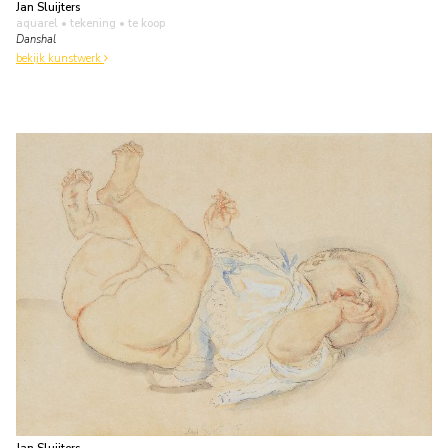
Jan Sluijters
aquarel • tekening
• te koop
Danshal
bekijk kunstwerk