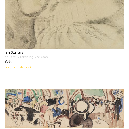
Jan Sluijters
aquarel • tekening
• te koop
Baby
bekijk kunstwerk