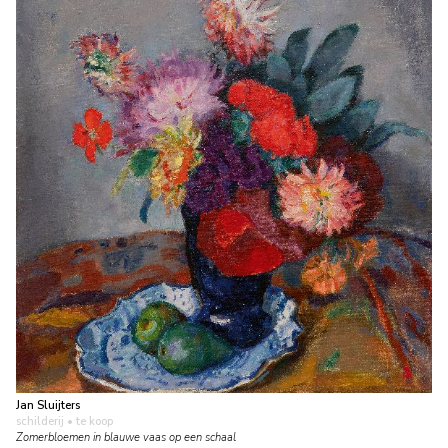
Jan Sluijters
schilderij
• te koop
Zomerbloemen in blauwe vaas op een schaal