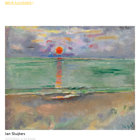
bekijk kunstwerk
Jan Sluijters
schilderij
• te koop