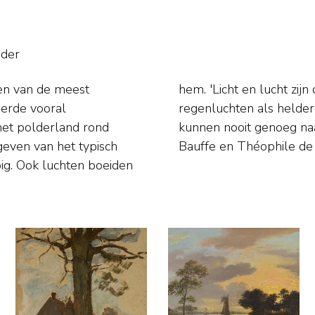
nder
en van de meest
ij, 'Zowel grijze
derde vooral
g'. 'Schilders
het polderland rond
ch gaf les aan Victor
even van het typisch
Bauffe en Théophile de
ig. Ook luchten boeiden