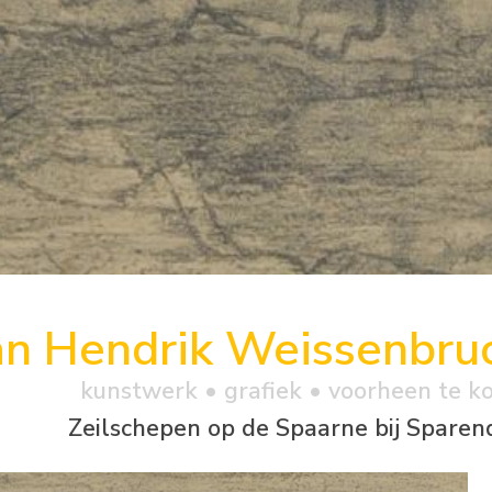
an Hendrik Weissenbru
kunstwerk •
grafiek
• voorheen te k
Zeilschepen op de Spaarne bij Spare