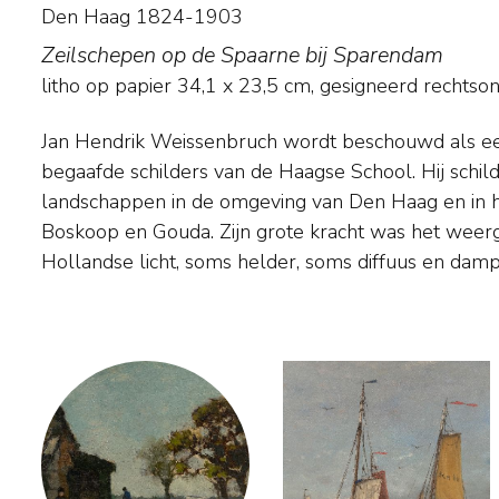
Den Haag 1824-1903
Zeilschepen op de Spaarne bij Sparendam
litho op papier
34,1
x
23,5
cm, gesigneerd rechtso
Jan Hendrik Weissenbruch wordt beschouwd als e
hem. 'Licht en lucht zijn de grote tovenaars', zei h
begaafde schilders van de Haagse School. Hij schil
regenluchten als heldere wolkenluchten op een zomerse da
landschappen in de omgeving van Den Haag en in 
kunnen nooit genoeg naar de lucht kijken.' Weissenbru
Boskoop en Gouda. Zijn grote kracht was het weerg
Hollandse licht, soms helder, soms diffuus en damp