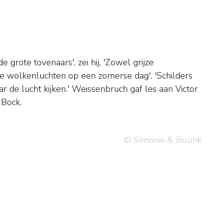
 Bock.
© Simonis & Buunk