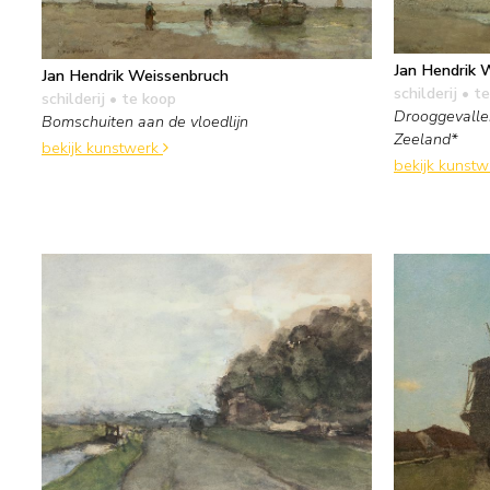
Jan Hendrik 
Jan Hendrik Weissenbruch
schilderij
• te
schilderij
• te koop
Drooggevallen
Bomschuiten aan de vloedlijn
Zeeland*
bekijk kunstwerk
bekijk kunst