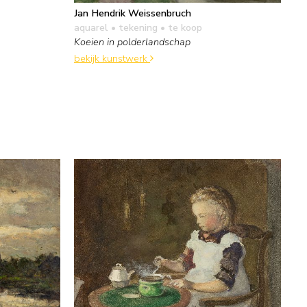
Jan Hendrik Weissenbruch
aquarel • tekening
• te koop
Koeien in polderlandschap
bekijk kunstwerk