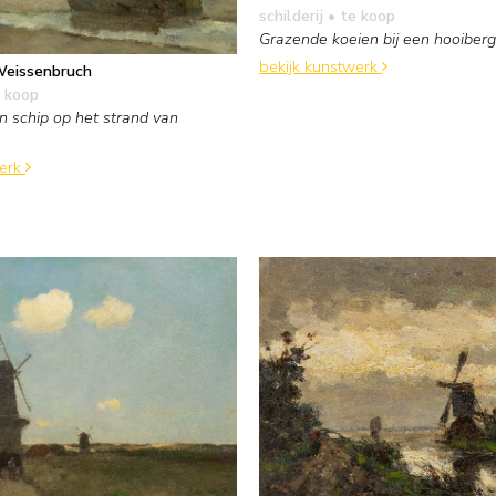
schilderij
• te koop
Grazende koeien bij een hooiberg
bekijk kunstwerk
Weissenbruch
 koop
 schip op het strand van
werk