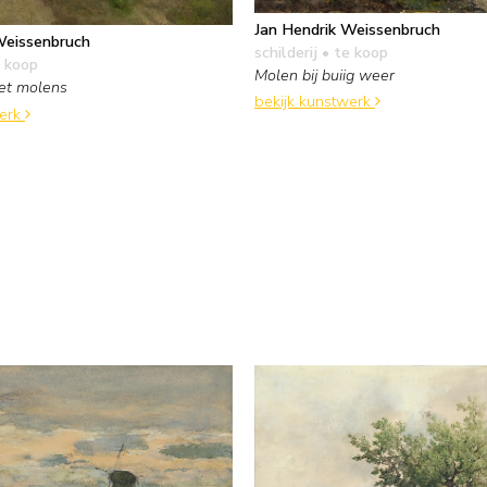
Jan Hendrik Weissenbruch
Weissenbruch
schilderij
• te koop
 koop
Molen bij buiig weer
et molens
bekijk kunstwerk
werk