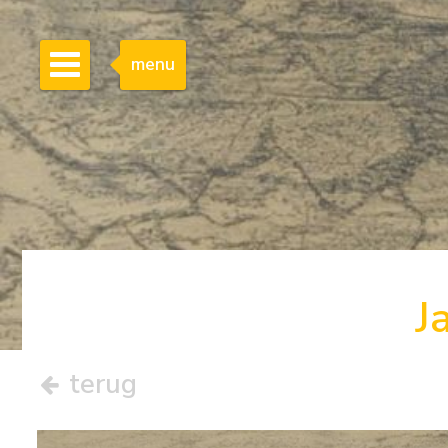
menu
J
terug