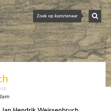
Zoeken
Zoek op kunstenaar
ch
oop
ndam
Jan Hendrik Weissenbruch