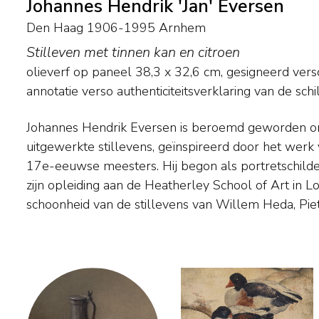
Johannes Hendrik 'Jan' Eversen
Den Haag 1906-1995 Arnhem
Stilleven met tinnen kan en citroen
olieverf op paneel
38,3
x
32,6
cm, gesigneerd ver
annotatie verso authenticiteitsverklaring van de sch
Johannes Hendrik Eversen is beroemd geworden om 
Peeters. De schilder wijdde zich vol overgave aan h
uitgewerkte stillevens, geïnspireerd door het werk
perfectioneren van de weergave van de textuur en de
17e-eeuwse meesters. Hij begon als portretschilde
op de verschillende voorwerpen die hij afbeeldde.
zijn opleiding aan de Heatherley School of Art in 
van zijn leven woonde hij in Ede, waar hij ook een aa
schoonheid van de stillevens van Willem Heda, Pie