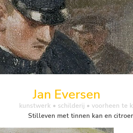
Jan Eversen
kunstwerk •
schilderij
• voorheen te 
Stilleven met tinnen kan en citroe