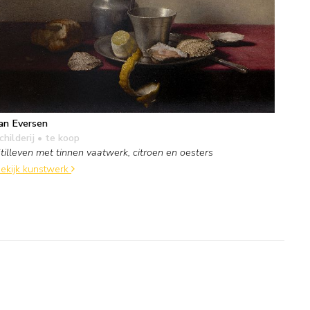
an Eversen
childerij
• te koop
tilleven met tinnen vaatwerk, citroen en oesters
ekijk kunstwerk