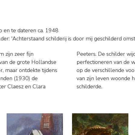
so en
te dateren ca. 1948
ilder: 'Achterstaand schilderij is door mij geschilderd om
zijn zeer fijn
et steeds meer
 van de grote Hollandse
 reflectie van het licht
r, maar ontdekte tijdens
 De laatste veertig jaar
Londen (1930) de
ntal landschappen
ter Claesz en Clara
schilderde.