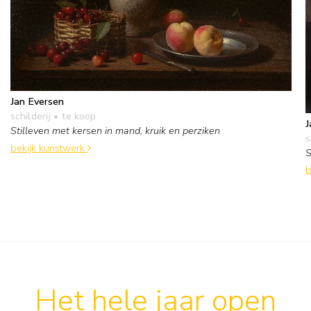
Jan Eversen
schilderij
• te koop
J
Stilleven met kersen in mand, kruik en perziken
s
bekijk kunstwerk
S
b
Het hele jaar open