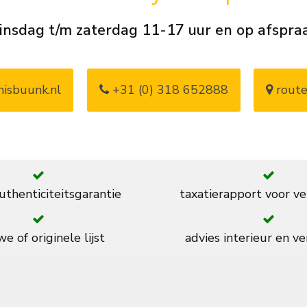
insdag t/m zaterdag 11-17 uur en op afspra
isbuunk.nl
+31 (0) 318 652888
route
thenticiteitsgarantie
taxatierapport voor ve
e of originele lijst
advies interieur en ve