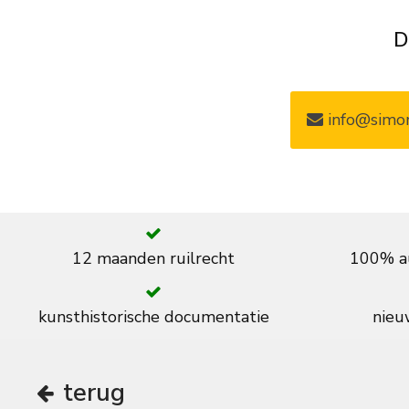
D
info@simon
12 maanden ruilrecht
100% au
kunsthistorische documentatie
nieuw
terug