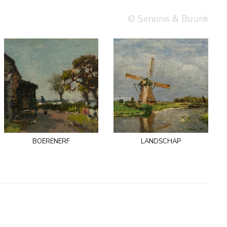
© Simonis & Buunk
boerenerf
landschap