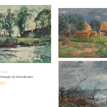
 koop
eepje bij boerderijen
werk