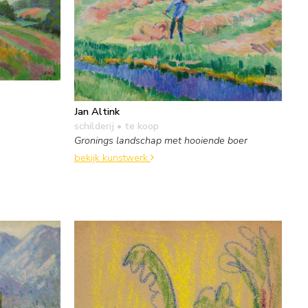
Jan Altink
schilderij
• te koop
Gronings landschap met hooiende boer
bekijk kunstwerk