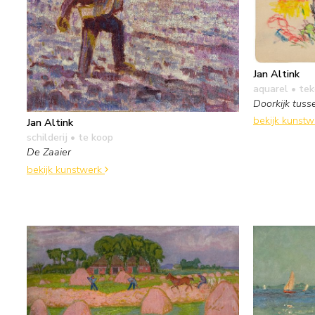
Jan Altink
aquarel • te
Doorkijk tus
bekijk kunst
Jan Altink
schilderij
• te koop
De Zaaier
bekijk kunstwerk