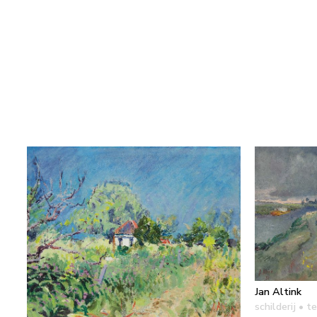
Jan Altink
schilderij
• te