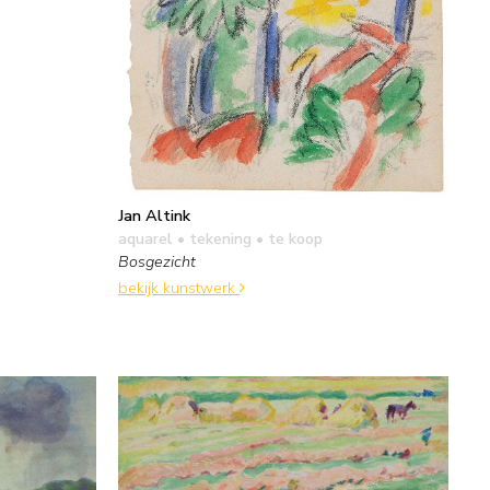
Jan Altink
aquarel • tekening
• te koop
Bosgezicht
bekijk kunstwerk