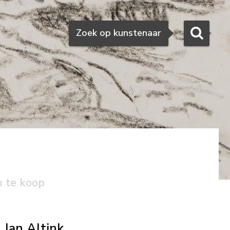
Zoeken
Zoek op kunstenaar
n te koop
Jan Altink