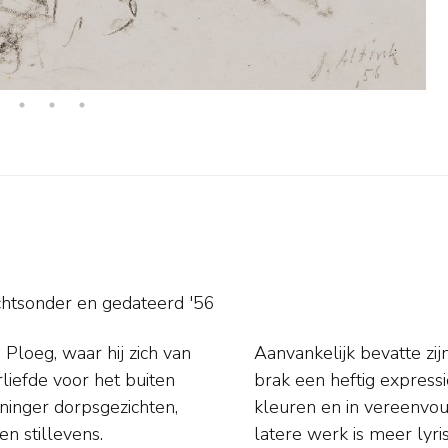
chtsonder en
gedateerd '56
Ploeg, waar hij zich van
oene tinten maar na 1924
liefde voor het buiten
verf, met sterke, felle
ninger dorpsgezichten,
 de werkelijkheid. Zijn
n stillevens.
latere werk is meer lyri