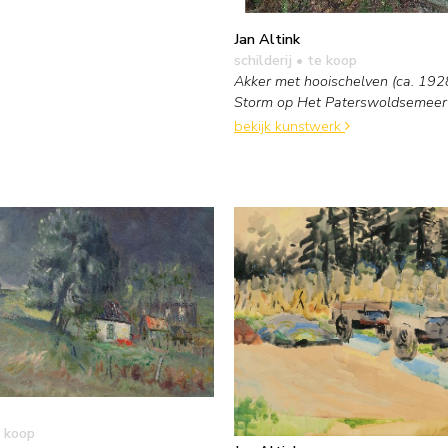
Jan Altink
schilderij
• te koop
Akker met hooischelven (ca. 1928
Storm op Het Paterswoldsemeer
bekijk kunstwerk
 koop