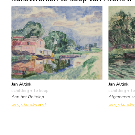
Jan Altink
Jan Altink
schilderij
• te koop
schilderij
• te
Aan het Reitdiep
Afgemeerd sch
bekijk kunstwerk
bekijk kunst