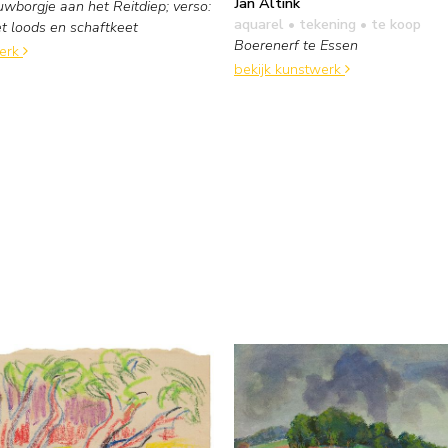
Jan Altink
uwborgje aan het Reitdiep; verso:
aquarel • tekening
• te koop
t loods en schaftkeet
Boerenerf te Essen
werk
bekijk kunstwerk