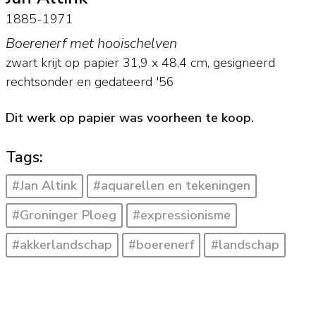
1885-1971
Boerenerf met hooischelven
zwart krijt op papier
31,9
x
48,4
cm, gesigneerd
rechtsonder en
gedateerd '56
Dit werk op papier was voorheen te koop.
Tags:
#Jan Altink
#aquarellen en tekeningen
#Groninger Ploeg
#expressionisme
#akkerlandschap
#boerenerf
#landschap