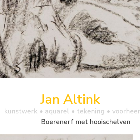
Jan Altink
kunstwerk •
aquarel
• tekening • voorhee
Boerenerf met hooischelven