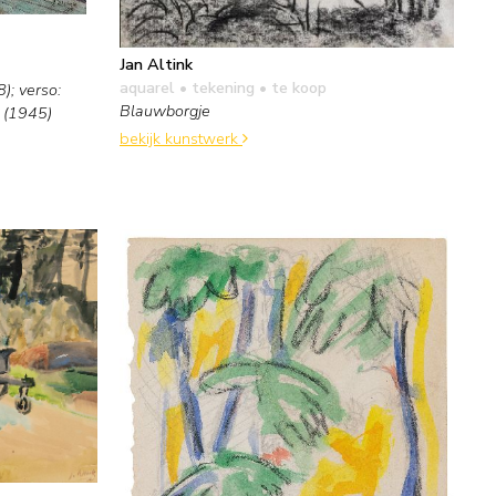
Jan Altink
aquarel • tekening
• te koop
); verso:
Blauwborgje
 (1945)
bekijk kunstwerk