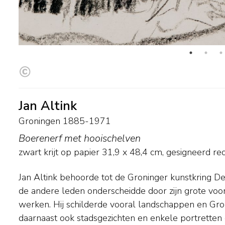
Jan Altink
Groningen 1885-1971
Boerenerf met hooischelven
zwart krijt op papier
31,9
x
48,4
cm, gesigneerd re
Jan Altink behoorde tot de Groninger kunstkring De 
Aanvankelijk bevatte zijn palet vooral grijze en gr
de andere leden onderscheidde door zijn grote voor
brak een heftig expressionistische periode aan. In was
werken. Hij schilderde vooral landschappen en Gro
kleuren en in vereenvoudigde vormen registreerde hij
daarnaast ook stadsgezichten en enkele portretten e