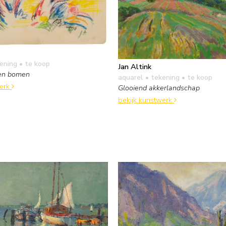
kening
• te koop
Jan Altink
sen bomen
aquarel • tekening
• te koop
werk
Glooiend akkerlandschap
bekijk kunstwerk