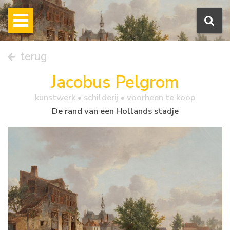
terug
Jacobus Pelgrom
kunstwerk •
schilderij
• voorheen te koop
De rand van een Hollands stadje