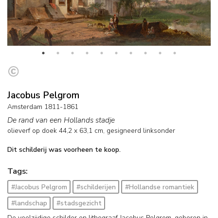
Jacobus Pelgrom
Amsterdam 1811-1861
De rand van een Hollands stadje
olieverf op doek
44,2
x
63,1
cm, gesigneerd linksonder
Dit schilderij was voorheen te koop.
Tags:
#Jacobus Pelgrom
#schilderijen
#Hollandse romantiek
#landschap
#stadsgezicht
De veelzijdige schilder en lithograaf Jacobus Pelgrom, geboren in