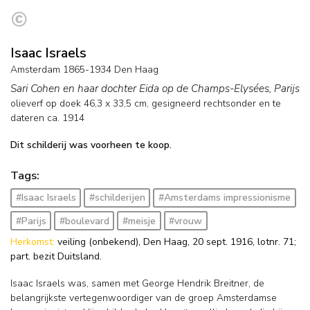
Isaac Israels
Amsterdam 1865-1934 Den Haag
Sari Cohen en haar dochter Eida op de Champs-Elysées, Parijs
olieverf op doek
46,3
x
33,5
cm, gesigneerd rechtsonder en
te
dateren ca. 1914
Dit schilderij was voorheen te koop.
Tags:
#Isaac Israels
#schilderijen
#Amsterdams impressionisme
#Parijs
#boulevard
#meisje
#vrouw
Herkomst:
veiling (onbekend), Den Haag, 20 sept. 1916, lotnr. 71;
part. bezit Duitsland.
Isaac Israels was, samen met George Hendrik Breitner, de
belangrijkste vertegenwoordiger van de groep Amsterdamse