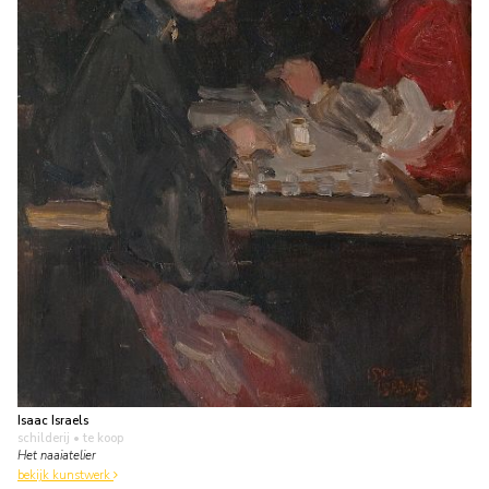
Isaac Israels
schilderij
• te koop
Het naaiatelier
bekijk kunstwerk