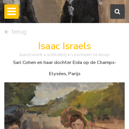
terug
Isaac Israels
kunstwerk •
schilderij
• voorheen te koop
Sari Cohen en haar dochter Eida op de Champs-
Elysées, Parijs