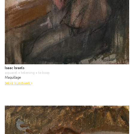
Isaac Israels
aquarel • tekening
• te koop
Maquillage
bekijk kunstwerk