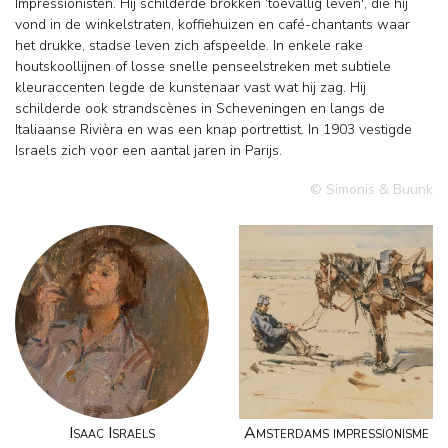
Impressionisten. Hij schilderde brokken ‘toevallig leven', die hij
vond in de winkelstraten, koffiehuizen en café-chantants waar
het drukke, stadse leven zich afspeelde. In enkele rake
houtskoollijnen of losse snelle penseelstreken met subtiele
kleuraccenten legde de kunstenaar vast wat hij zag. Hij
schilderde ook strandscènes in Scheveningen en langs de
Italiaanse Rivièra en was een knap portrettist. In 1903 vestigde
Israels zich voor een aantal jaren in Parijs.
© Simonis & Buunk
Isaac Israels
Amsterdams impressionisme