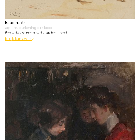
Isaac Israels
aquarel • tekening
• te koop
Een artillerist met paarden op het strand
bekijk kunstwerk