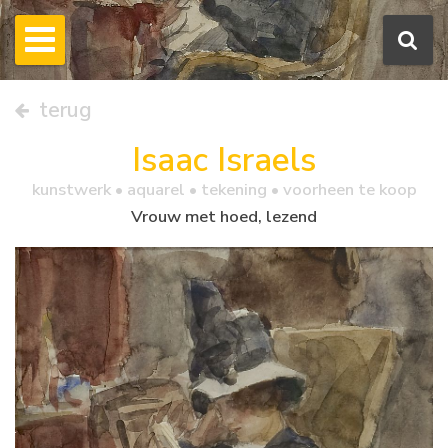
terug
Isaac Israels
kunstwerk •
aquarel
• tekening • voorheen te koop
Vrouw met hoed, lezend