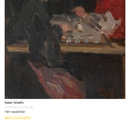
Isaac Israels
schilderij
• te koop
Het naaiatelier
bekijk kunstwerk