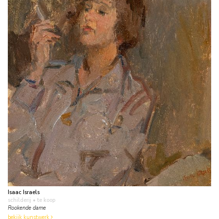
Isaac Israels
schilderij
• te koop
Rookende dame
bekijk kunstwerk