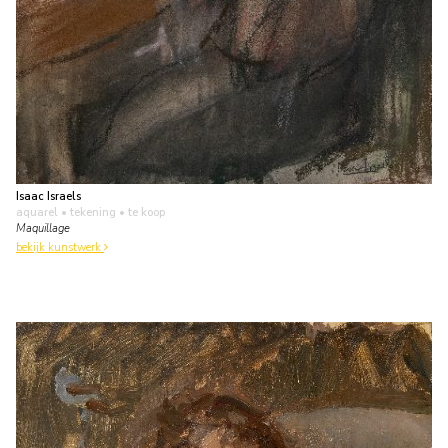
Isaac Israels
aquarel • tekening
• te koop
Maquillage
bekijk kunstwerk