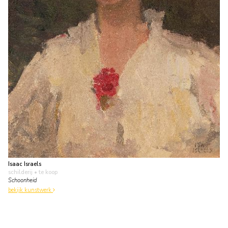
Isaac Israels
schilderij
• te koop
Schoonheid
bekijk kunstwerk