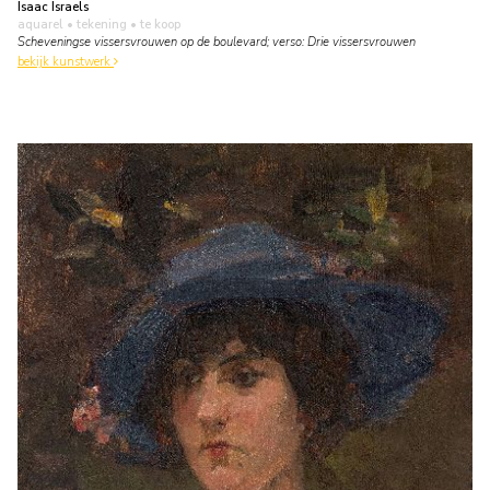
Isaac Israels
aquarel • tekening
• te koop
Scheveningse vissersvrouwen op de boulevard; verso: Drie vissersvrouwen
bekijk kunstwerk