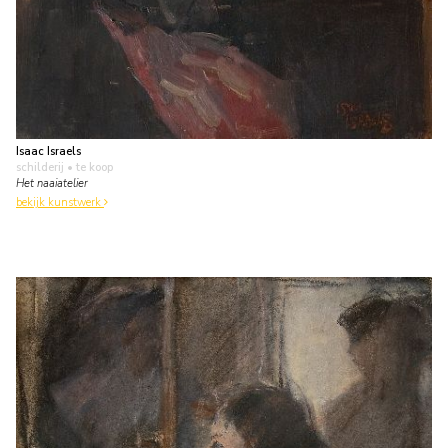
Isaac Israels
schilderij
• te koop
Het naaiatelier
bekijk kunstwerk