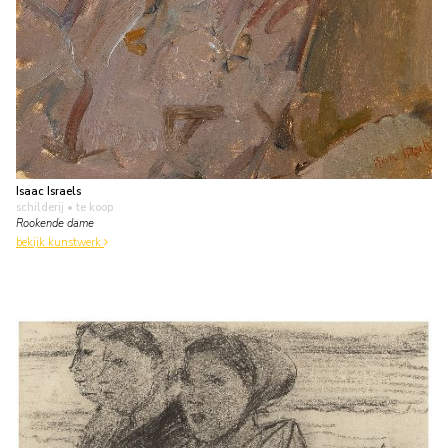
Isaac Israels
schilderij
• te koop
Rookende dame
bekijk kunstwerk