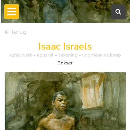
terug
Isaac Israels
kunstwerk •
aquarel
• tekening • voorheen te koop
Bokser