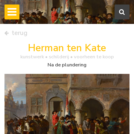
terug
Herman ten Kate
kunstwerk •
schilderij
• voorheen te koop
Na de plundering