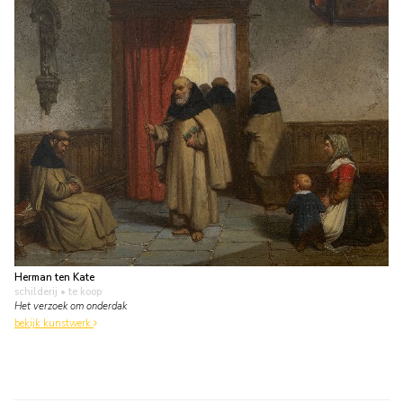
Herman ten Kate
schilderij
• te koop
Het verzoek om onderdak
bekijk kunstwerk