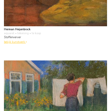
Herman Heijenbrock
aquarel • tekening
• te koop
Stoffenverver
bekijk kunstwerk