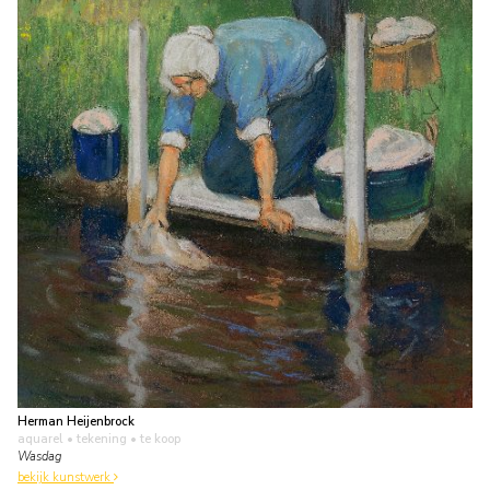
Herman Heijenbrock
aquarel • tekening
• te koop
Wasdag
bekijk kunstwerk