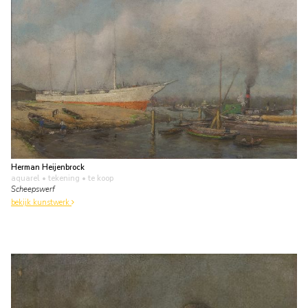
Herman Heijenbrock
aquarel • tekening
• te koop
Scheepswerf
bekijk kunstwerk