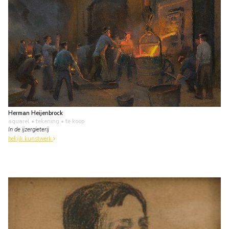
Herman Heijenbrock
aquarel • tekening
• te koop
In de ijzergieterij
bekijk kunstwerk