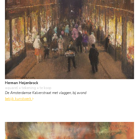
Herman Heijenbrock
aquarel • tekening
• te koop
De Amsterdamse Kalverstraat met vlaggen, bij avond
bekijk kunstwerk