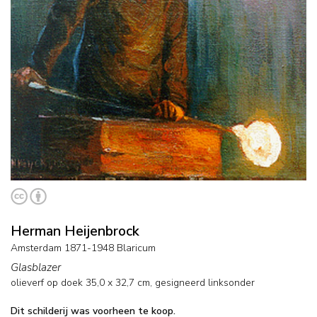
Herman Heijenbrock
Amsterdam 1871-1948 Blaricum
Glasblazer
olieverf op doek
35,0
x
32,7
cm, gesigneerd linksonder
Dit schilderij was voorheen te koop.