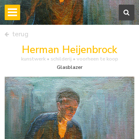
terug
Herman Heijenbrock
kunstwerk •
schilderij
• voorheen te koop
Glasblazer