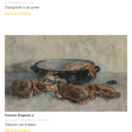
schilderij
• te koop
Stadsgracht in de zomer
bekijk kunstwerk
Herman Bogman jr.
aquarel • tekening
• te koop
Stilleven met krabben
bekijk kunstwerk