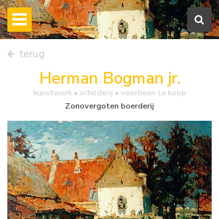
terug
Herman Bogman jr.
kunstwerk •
schilderij
• voorheen te koop
Zonovergoten boerderij