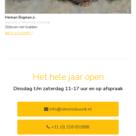
Herman Bogman jr.
aquarel • tekening
• te koop
Stilleven met krabben
bekijk kunstwerk
Het hele jaar open
Dinsdag t/m zaterdag 11-17 uur en op afspraak
info@simonisbuunk.nl
+31 (0) 318 652888