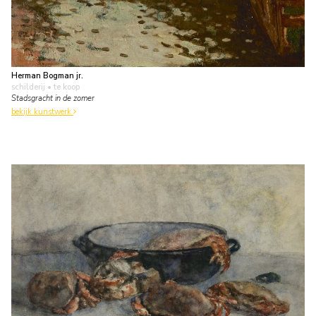
Herman Bogman jr.
schilderij
• te koop
Stadsgracht in de zomer
bekijk kunstwerk