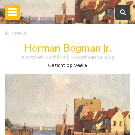
terug
Herman Bogman jr.
kunstwerk •
schilderij
• voorheen te koop
Gezicht op Veere