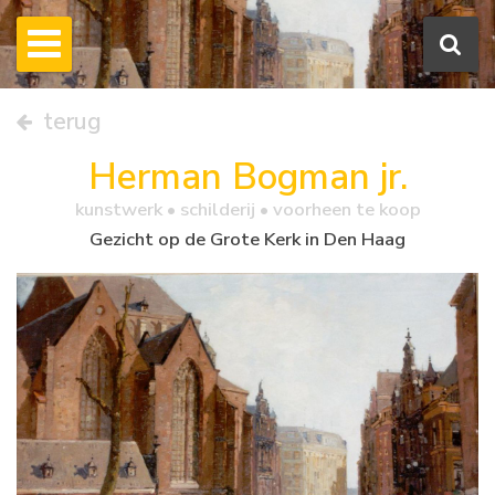
terug
Herman Bogman jr.
kunstwerk •
schilderij
• voorheen te koop
Gezicht op de Grote Kerk in Den Haag