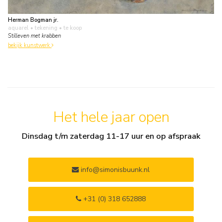
Herman Bogman jr.
aquarel • tekening
• te koop
Stilleven met krabben
bekijk kunstwerk
Het hele jaar open
Dinsdag t/m zaterdag 11-17 uur en op afspraak
info@simonisbuunk.nl
+31 (0) 318 652888