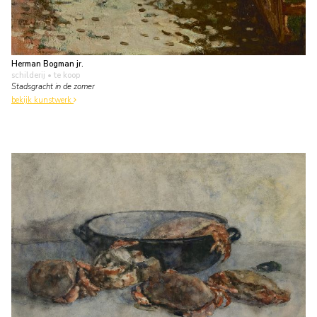
Herman Bogman jr.
schilderij
• te koop
Stadsgracht in de zomer
bekijk kunstwerk