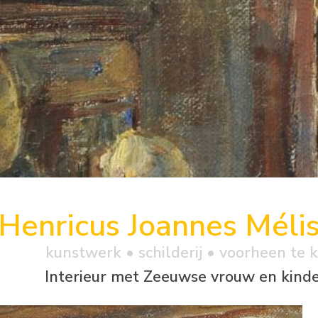
Henricus Joannes Méli
kunstwerk •
schilderij
• voorheen te 
Interieur met Zeeuwse vrouw en kind