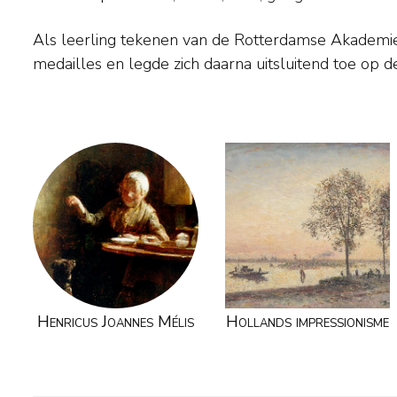
Als leerling tekenen van de Rotterdamse Akademie
Schilderde en aquarelleerde genrestukken, in- en ext
medailles en legde zich daarna uitsluitend toe op de
Henricus Joannes Mélis
Hollands impressionisme