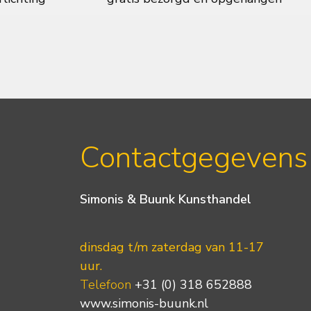
Contactgegevens
Simonis & Buunk Kunsthandel
dinsdag t/m zaterdag van 11-17
uur.
Telefoon
+31 (0) 318 652888
www.simonis-buunk.nl