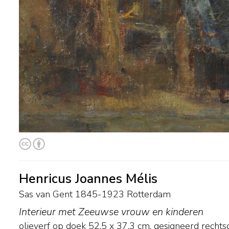
Henricus Joannes Mélis
Sas van Gent 1845-1923 Rotterdam
Interieur met Zeeuwse vrouw en kinderen
olieverf op doek
52,5
x
37,3
cm, gesigneerd rechts