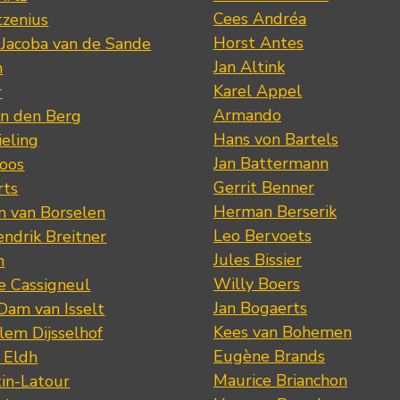
Cees Andréa
tzenius
Horst Antes
 Jacoba van de Sande
Jan Altink
n
Karel Appel
r
Armando
n den Berg
Hans von Bartels
eling
Jan Battermann
loos
Gerrit Benner
rts
Herman Berserik
m van Borselen
Leo Bervoets
ndrik Breitner
Jules Bissier
n
Willy Boers
re Cassigneul
Jan Bogaerts
Dam van Isselt
Kees van Bohemen
lem Dijsselhof
Eugène Brands
n Eldh
Maurice Brianchon
tin-Latour