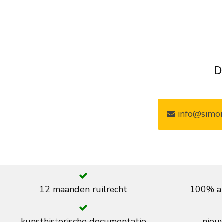
D
info@simon
12 maanden ruilrecht
100% au
kunsthistorische documentatie
nieuw