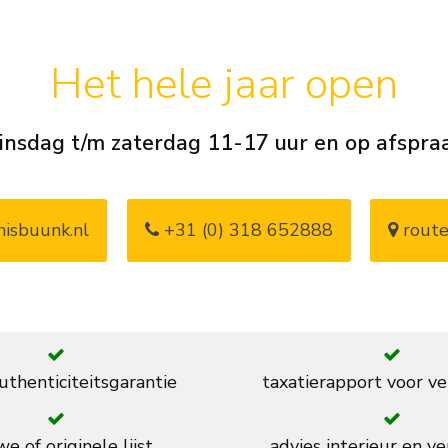
Het hele jaar open
insdag t/m zaterdag 11-17 uur en op afspra
isbuunk.nl
+31 (0) 318 652888
route
thenticiteitsgarantie
taxatierapport voor ve
e of originele lijst
advies interieur en ve