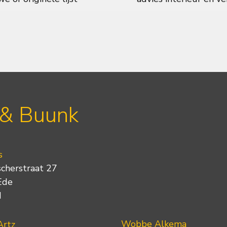
 & Buunk
s
scherstraat 27
Ede
d
Wobbe Alkema
Artz