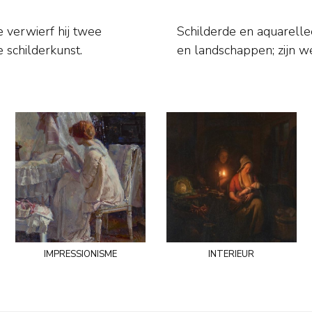
 verwierf hij twee
erieurs met figuren
 schilderkunst.
en landschappen; zijn w
impressionisme
interieur