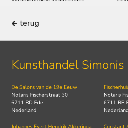
terug
Kunsthandel Simonis
De Salons van de 19e Eeuw
Fischerhui
Notaris Fischerstraat 30
Notaris Fi
6711 BD Ede
6711 BB 
Nederland
Nederlan
Johannes Evert Hendrik Akkeringa
Constant 