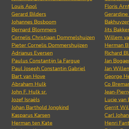
Louis Apol
Floris Arn
Gerard Bilders
Gerardine
Johannes Bosboom
Bakhuyze
Bernard Blommers
Jits Bakke
Cornelis Christiaan Dommelshuizen
Willem va
Pieter Cornelis Dommershuijzen
Herman Bi
Adrianus Eversen
Richard B
Paulus Constantijn la Fargue
Jan Bogae
Paul Joseph Constantin Gabriel
Jan Wille
Bart van Hove
George He
Abraham Hulk
Co Brema
John F. Hulk sr.
Jean-Pier
Jozef Israëls
Lucie van 
Johan Barthold Jongkind
Gerrit Wil
Kasparus Karsen
Carl Joha
Herman ten Kate
Henri Fan