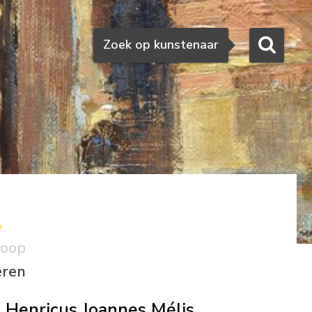
Zoeken
Zoek op kunstenaar
s
koop
eren
Henricus Joannes Mélis