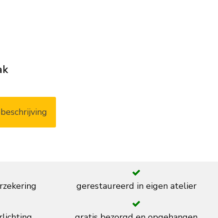
ak
beschrijving
rzekering
gerestaureerd in eigen atelier
rlichting
gratis bezorgd en opgehangen