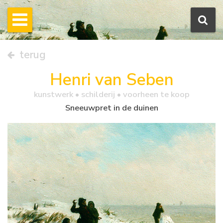
terug
Henri van Seben
kunstwerk •
schilderij
• voorheen te koop
Sneeuwpret in de duinen